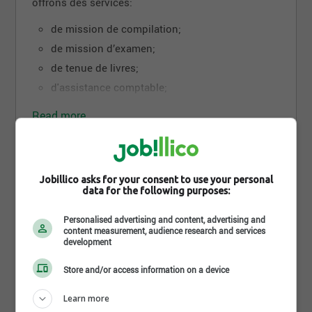
offrons des services:
de mission de compilation;
de mission d’examen;
de tenue de livres;
d'assistance comptable;
de coaching;
Read more
d’impôts des sociétés et des particuliers;
Depuis 2003, nous sommes consultants et
Photos and videos
Jobillico asks for your consent to use your personal
formateurs du logiciel Sage 50. Nous offrons
data for the following purposes:
également, du coaching et de la formation continue
en comptabilité.
Personalised advertising and content, advertising and
content measurement, audience research and services
development
Store and/or access information on a device
Learn more