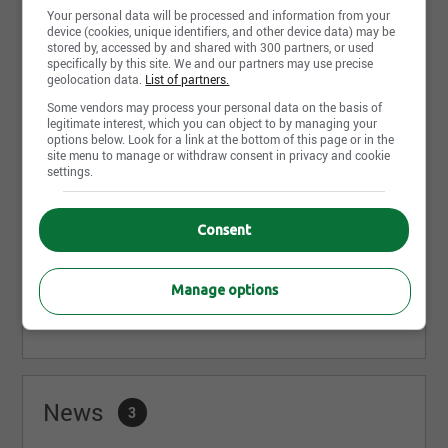
Share this page
Your personal data will be processed and information from your
device (cookies, unique identifiers, and other device data) may be
stored by, accessed by and shared with 300 partners, or used
specifically by this site. We and our partners may use precise
geolocation data.
List of partners.
Some vendors may process your personal data on the basis of
legitimate interest, which you can object to by managing your
Career opportunities
options below. Look for a link at the bottom of this page or in the
2
site menu to manage or withdraw consent in privacy and cookie
settings.
Comptable - chargé de dossier
Consent
500 rue Berri, bureau 209, Montreal, QC
Manage options
Comptable Professionnel Agréé (CPA)
500 rue Berri, bureau 209, Montreal, QC
News
3