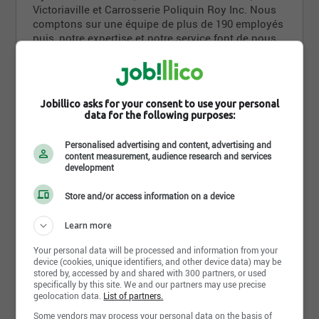
Victoriaville et Carrosserie Poliquin Roy Inc. Nous
comptons sur une équipe de plus de 190 employés
puis, notre expertise et notre service font de nous
les leaders dans la région du Centre-du-Québec. Le
Groupe Roy Auto mise sur une perspective de
formation continue de ses employés, qui favorise
l'excellence et le respect et se reflète sur la qualité
Jobillico asks for your consent to use your personal
des services offerts à sa clientèle.
data for the following purposes:
Le sentiment d'appartenance et l'esprit d’équipe qui
Read more
Personalised advertising and content, advertising and
réunissent les employés du Groupe Roy Auto,
content measurement, audience research and services
expliquent l'accroissement de l'entreprise et
development
demeurent, aujourd'hui, parmi ses grandes forces.
Photos and videos
L'entreprise tient à offrir à ses employés un milieu
Store and/or access information on a device
de travail plaisant et captivant où chacun peut
trouver sa place et évoluer selon leur potentiel.
Learn more
Your personal data will be processed and information from your
En tant que membre du renommé Groupe Ouellet,
device (cookies, unique identifiers, and other device data) may be
qui compte 24 concessionnaires à travers le
stored by, accessed by and shared with 300 partners, or used
Québec, nous bénéficions d'un vaste réseau de
specifically by this site. We and our partners may use precise
soutien et de ressources. Notre engagement envers
geolocation data.
List of partners.
l'excellence du service à la clientèle, la qualité des
Some vendors may process your personal data on the basis of