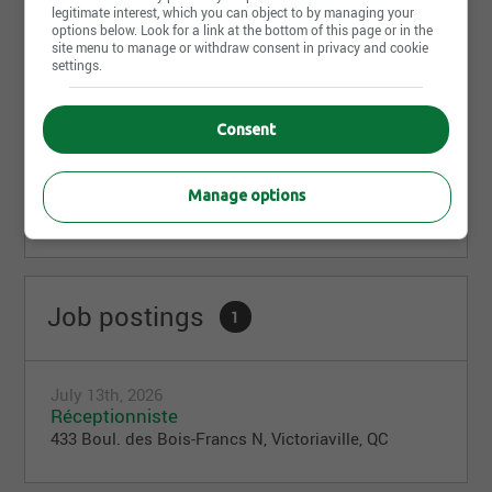
produits et l'innovation continue font de Groupe
legitimate interest, which you can object to by managing your
Roy Auto un choix de confiance pour les
options below. Look for a link at the bottom of this page or in the
site menu to manage or withdraw consent in privacy and cookie
passionnés d'automobile de la région et au-delà.
settings.
Le Groupe Roy Auto est constamment à la
recherche de personnes compétentes et dévouées
Consent
pour joindre son équipe. Faites-nous parvenir votre
curriculum vitae en indiquant bien le poste
Share this page
convoité.
Manage options
Job postings
1
July 13th, 2026
Réceptionniste
433 Boul. des Bois-Francs N, Victoriaville, QC