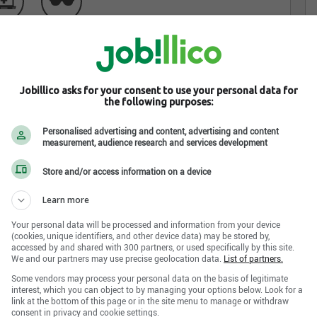
nt
Jobillico asks for your consent to use your personal data for
the following purposes:
timent depuis près de 30 ans. Avec plus de 100
es d’experts déploient leurs connaissances et leurs
Personalised advertising and content, advertising and content
ent. Elles fournissent tout l’appui, le savoir-faire et
measurement, audience research and services development
mission de l’entreprise: offrir des services spécialisés
Store and/or access information on a device
s une équipe multidisciplinaire où ingénieurs,
Learn more
nel du bâtiment s’unissent pour offrir un service
Your personal data will be processed and information from your device
(cookies, unique identifiers, and other device data) may be stored by,
accessed by and shared with 300 partners, or used specifically by this site.
xpertbâtiment Services-Conseil Inc. est un organisme de
We and our partners may use precise geolocation data.
List of partners.
c qui dessert plusieurs régions du Québec. De plus,
Some vendors may process your personal data on the basis of legitimate
mble des programmes de l’habitation de Transition
interest, which you can object to by managing your options below. Look for a
onologis).
link at the bottom of this page or in the site menu to manage or withdraw
consent in privacy and cookie settings.