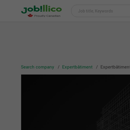
Search company
Expertbâtiment
Expertbâtiment