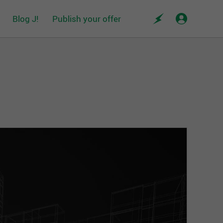
Blog J!
Publish your offer