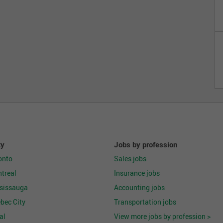
ty
Jobs by profession
onto
Sales jobs
treal
Insurance jobs
ssissauga
Accounting jobs
bec City
Transportation jobs
al
View more jobs by profession >