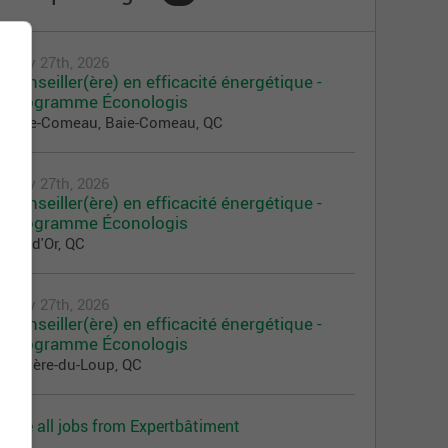
July 27th, 2026
Conseiller(ère) en efficacité énergétique -
Programme Éconologis
Baie-Comeau, Baie-Comeau, QC
July 27th, 2026
Conseiller(ère) en efficacité énergétique -
Programme Éconologis
Val-d'Or, QC
July 27th, 2026
Conseiller(ère) en efficacité énergétique -
Programme Éconologis
Rivière-du-Loup, QC
See all jobs from Expertbâtiment