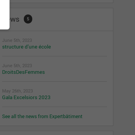
News
5
June 5th, 2023
structure d’une école
June 5th, 2023
DroitsDesFemmes
May 26th, 2023
Gala Excelsiors 2023
See all the news from Expertbâtiment