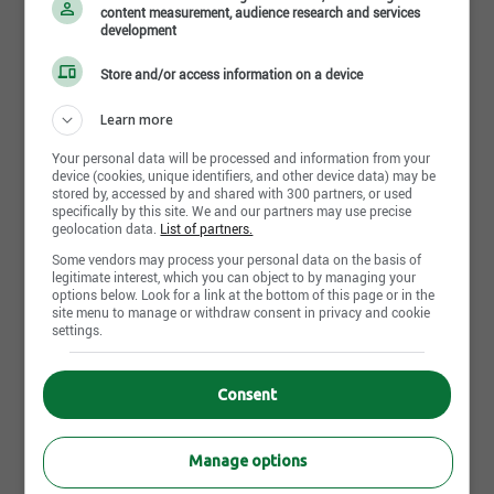
avons comme mission d’offrir des solutions de
content measurement, audience research and services
crédit simples et efficaces adaptées aux besoins de
development
nos clients.
Store and/or access information on a device
Depuis sa création en 2013, l’offre de service
Learn more
d’Alterfina est en constante évolution afin de
Your personal data will be processed and information from your
contribuer sainement à la santé financière de notre
device (cookies, unique identifiers, and other device data) may be
Read more
stored by, accessed by and shared with 300 partners, or used
clientèle. Nous sommes fiers d’être des pionniers
specifically by this site. We and our partners may use precise
geolocation data.
List of partners.
dans notre secteur d’activité et d’offrir aux
consommateurs des solutions de crédit alternatives
Some vendors may process your personal data on the basis of
Photos and videos
legitimate interest, which you can object to by managing your
aux produits offerts par les institutions bancaires.
options below. Look for a link at the bottom of this page or in the
site menu to manage or withdraw consent in privacy and cookie
settings.
Notre équipe est au cœur de nos priorités, c'est
pourquoi nous misons sur un environnement de
Consent
travail sain, inclusif et stimulant, basé sur nos 5
valeurs fondamentales :
La bienveillance, l'intégrité, l'excellence, l'innovation
Manage options
et le respect. Nous croyons que le partage de