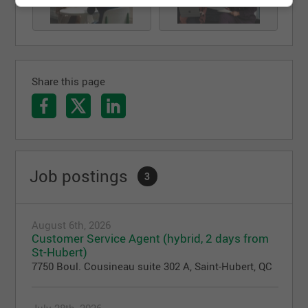
connaissance et les échanges nous enrichissent
tous.
Share this page
Job postings
3
August 6th, 2026
Customer Service Agent (hybrid, 2 days from
St-Hubert)
7750 Boul. Cousineau suite 302 A, Saint-Hubert, QC