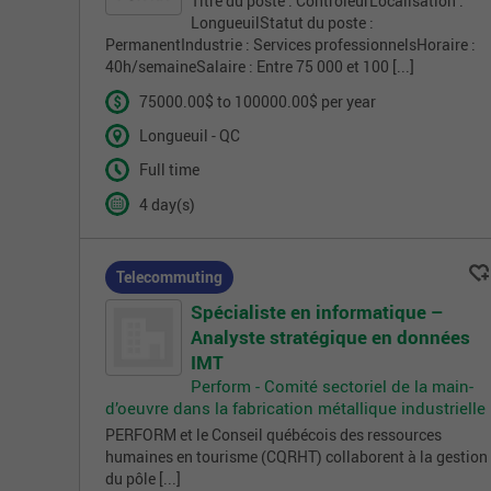
Titre du poste : ContrôleurLocalisation :
LongueuilStatut du poste :
PermanentIndustrie : Services professionnelsHoraire :
40h/semaineSalaire : Entre 75 000 et 100 [...]
75000.00$ to 100000.00$ per year
Longueuil - QC
Full time
4 day(s)
Telecommuting
Spécialiste en informatique –
Analyste stratégique en données
IMT
Perform - Comité sectoriel de la main-
d’oeuvre dans la fabrication métallique industrielle
PERFORM et le Conseil québécois des ressources
humaines en tourisme (CQRHT) collaborent à la gestion
du pôle [...]