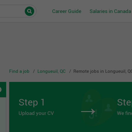
Career Guide
Salaries in Canada
Find a job
Longueuil, QC
Remote jobs in Longueuil, Q
→
Step 1
Ste
Upload your CV
We fin