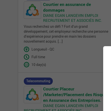
Courtier en assurance de
dommages
DIANE EGAN LANGEVIN EMPLOI
RECRUTEMENT ET ASSOCIÉS INC.
Vous recherchez un défi ? Fort d’un grand
développement, cet employeur recherche une personne
d’expérience pour prendre en main les dossiers
nouvellement acquis. [...]
Longueuil - QC
Full time
10 day(s)
Telecommuting
Courtier Placeur
/Marketer/Placement des Risques
en Assurance des Entreprises.
DIANE EGAN LANGEVIN EMPLOI
RECRUTEMENT ET ASSOCIÉS INC.