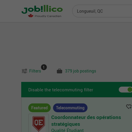
Longueuil, QC
1
Filters
379 job postings
Disable the telecommuting filter
Featured
Telecommuting
Coordonnateur des opérations
stratégiques
Qualité Étudiant