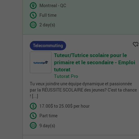
Montreal - QC
Full time
2 day(s)
Telecommuting
Tuteur/Tutrice scolaire pour le
primaire et le secondaire - Emploi
tutorat
Tutorat Pro
Tu veux joindre une équipe dynamique et passionnée
par la RÉUSSITE SCOLAIRE des jeunes? C'est ta chance
! [...]
17.00$ to 25.00$ per hour
Part time
9 day(s)