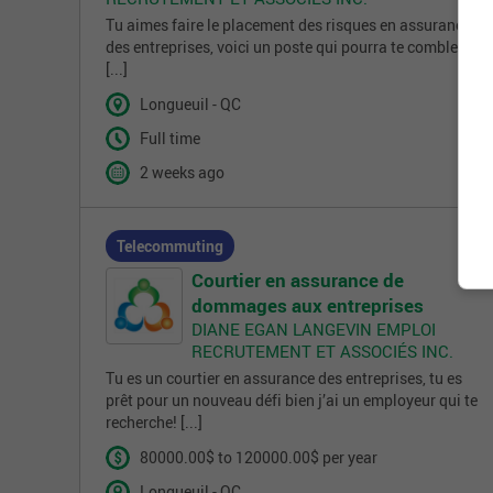
Tu aimes faire le placement des risques en assurance
des entreprises, voici un poste qui pourra te combler !
[...]
Longueuil - QC
Full time
2 weeks ago
Telecommuting
Courtier en assurance de
dommages aux entreprises
DIANE EGAN LANGEVIN EMPLOI
RECRUTEMENT ET ASSOCIÉS INC.
Tu es un courtier en assurance des entreprises, tu es
prêt pour un nouveau défi bien j’ai un employeur qui te
recherche! [...]
80000.00$ to 120000.00$ per year
Longueuil - QC