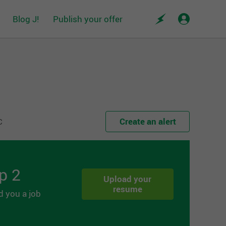
Blog J!
Publish your offer
Create an alert
C
p 2
Upload your
resume
d you a job