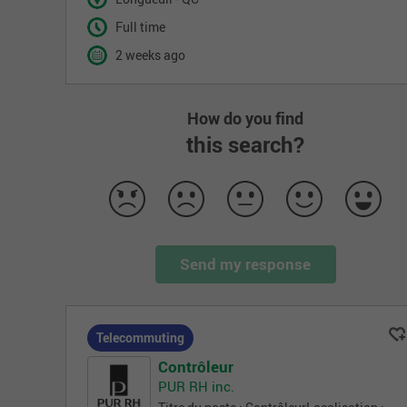
Full time
2 weeks ago
How do you find
this search?
Send my response
Telecommuting
Contrôleur
PUR RH inc.