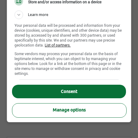
Store and/or access information on a device
Détenir un DEP en soudage-montage
Connaître une variété de techniques de
Learn more
soudage
Apply Now
Your personal data will be processed and information from your
Être en mesure de lire et d’interpréter des plans
device (cookies, unique identifiers, and other device data) may be
de soudage et des symboles
stored by, accessed by and shared with 300 partners, or used
specifically by this site. We and our partners may use precise
Connaître les systèmes de mesure métrique et
geolocation data.
List of partners.
impérial
Other Simard Suspensions inc.'s offers that may interest you
Some vendors may process your personal data on the basis of
Aimer le travail physique et avoir le souci du
legitimate interest, which you can object to by managing your
Candidate pool | Technicien(ne) génie mécanique | Baie-
options below. Look for a link at the bottom of this page or in the
travail bien fait
Saint-Paul,QC
site menu to manage or withdraw consent in privacy and cookie
Motivé par le travail d'équipe
settings.
Candidate pool | Ingénieur(e) mécanique | Baie-Saint-
Paul,QC
Faire preuve d'autonomie et de débrouillardise
Candidate pool | Mécanicien-Assembleur | Baie-Saint-
Consent
Paul,QC
Manage options