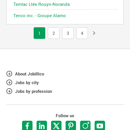
Temlac Ltée Rouyn-Noranda
Tenco inc. - Groupe Alamo
1
2
3
4
About Jobillico
Jobs by city
Jobs by profession
Follow us