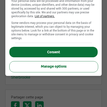
Your personal data will be processed and information from your
Photos et vidéos
device (cookies, unique identifiers, and other device data) may be
stored by, accessed by and shared with 300 partners, or used
specifically by this site. We and our partners may use precise
geolocation data.
List of partners.
Some vendors may process your personal data on the basis of
legitimate interest, which you can object to by managing your
options below. Look for a link at the bottom of this page or in the
site menu to manage or withdraw consent in privacy and cookie
settings.
Consent
Manage options
Voir toutes les photos et vidéos de Audi
Sherbrooke
Partager cette page