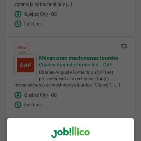
comme la nôtre: familiale [...]
Quebec City - QC
Full time
New
Mécanicien machineries lourdes
Charles-Auguste Fortier Inc. - CAF
Charles-Auguste Fortier Inc. (CAF) est
présentement à la recherche d'un(e)
mécanicien(ne) de machineries lourdes - Classe 1. [...]
Quebec City - QC
Full time
New
Foreman - fence installer