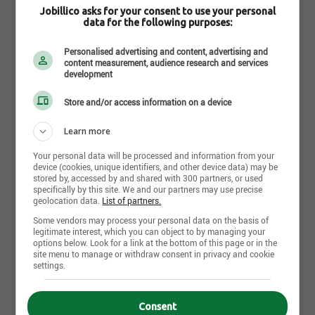
Clôtures Daviault
Jobillico asks for your consent to use your personal
data for the following purposes:
Install fences
40.00$ to 45.00$ per hour
Personalised advertising and content, advertising and
content measurement, audience research and services
Saint-Lambert - QC
development
Full time
Store and/or access information on a device
Learn more
New
Your personal data will be processed and information from your
device (cookies, unique identifiers, and other device data) may be
Fence installer
stored by, accessed by and shared with 300 partners, or used
Clôtures Daviault
specifically by this site. We and our partners may use precise
geolocation data.
List of partners.
Install fences
Some vendors may process your personal data on the basis of
20.00$ to 36.00$ per hour
legitimate interest, which you can object to by managing your
options below. Look for a link at the bottom of this page or in the
Saint-Lambert - QC
site menu to manage or withdraw consent in privacy and cookie
settings.
Full time
Consent