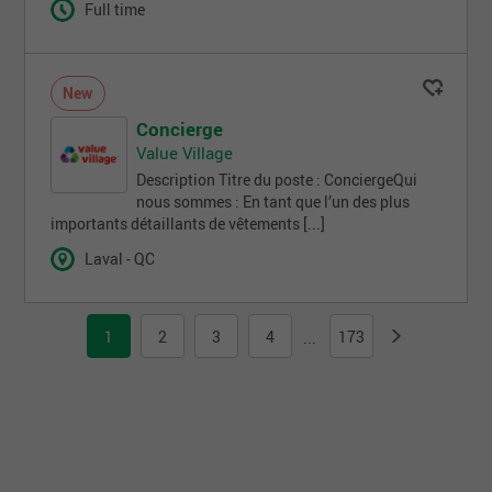
Full time
New
Concierge
Value Village
Description Titre du poste : ConciergeQui
nous sommes : En tant que l’un des plus
importants détaillants de vêtements [...]
Laval - QC
1
2
3
4
173
...