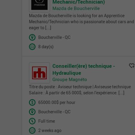
Mechanic/Technician)
Mazda de Boucherville
Mazda de Boucherville is looking for an Apprentice
Mechanic/Technician who is passionate about cars and
eager to [...]
Boucherville - QC
8 day(s)
Conseiller(ère) technique -
Hydraulique
Groupe Magnéto
Titre du poste : Aviseur technique | Aviseuse technique
Salaire : À partir de 65 000$, selon l'expérience. [...]
65000.00$ per hour
Boucherville - QC
Full time
2 weeks ago