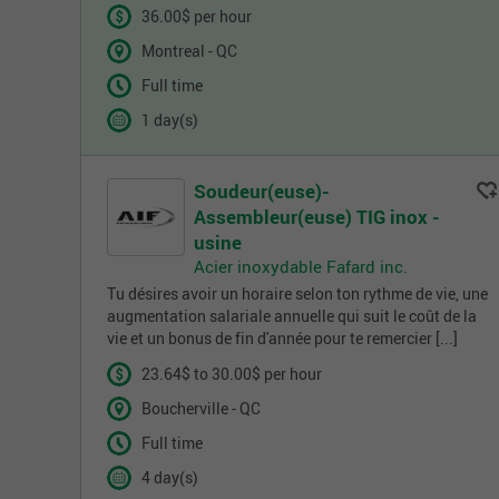
36.00$ per hour
Montreal - QC
Full time
1 day(s)
Soudeur(euse)-
Assembleur(euse) TIG inox -
usine
Acier inoxydable Fafard inc.
Tu désires avoir un horaire selon ton rythme de vie, une
augmentation salariale annuelle qui suit le coût de la
vie et un bonus de fin d'année pour te remercier [...]
23.64$ to 30.00$ per hour
Boucherville - QC
Full time
4 day(s)