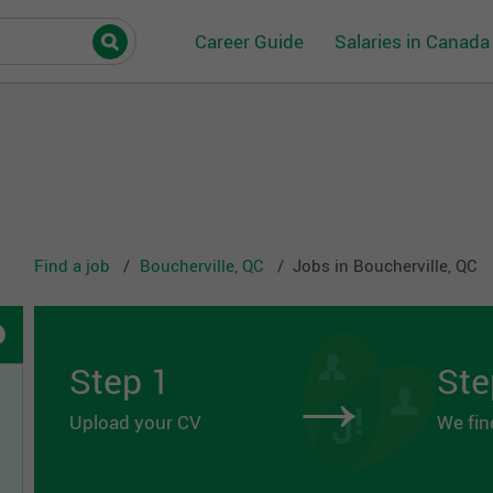
Career Guide
Salaries in Canada
Find a job
Boucherville, QC
Jobs in Boucherville, QC
→
Step 1
Ste
Upload your CV
We fin