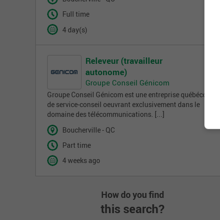
Full time
4 day(s)
Releveur (travailleur
autonome)
Groupe Conseil Génicom
Groupe Conseil Génicom est une entreprise québécoise
de service-conseil oeuvrant exclusivement dans le
domaine des télécommunications. [...]
Boucherville - QC
Part time
4 weeks ago
How do you find
this search?