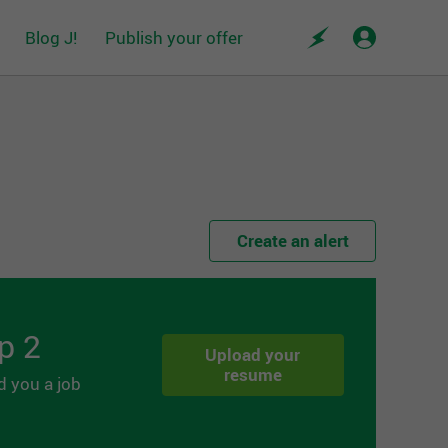
Blog J!
Publish your offer
Create an alert
p 2
Upload your
resume
d you a job