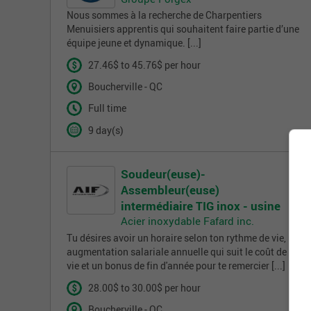
Nous sommes à la recherche de Charpentiers
Menuisiers apprentis qui souhaitent faire partie d’une
équipe jeune et dynamique. [...]
27.46$ to 45.76$ per hour
Boucherville - QC
Full time
9 day(s)
Soudeur(euse)-
Assembleur(euse)
intermédiaire TIG inox - usine
Acier inoxydable Fafard inc.
Tu désires avoir un horaire selon ton rythme de vie, une
augmentation salariale annuelle qui suit le coût de la
vie et un bonus de fin d'année pour te remercier [...]
28.00$ to 30.00$ per hour
Boucherville - QC