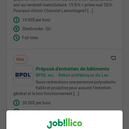
soir au vendredi matinSalaire: 19 $/h + prime nuit 3$/h
Pourquoi choisir Chocolat Lamontagne? [...]
19.00$ per hour
Sherbrooke - QC
Full time
New
Préposé d’entretien de bâtiments
BPDL inc. - Béton préfabriqué du Lac
Nous recherchons une personne polyvalente,
fiable et proactive pour assurer l’entretien
général et le bon fonctionnement [...]
30.00$ per hour
Alma - QC
Part time