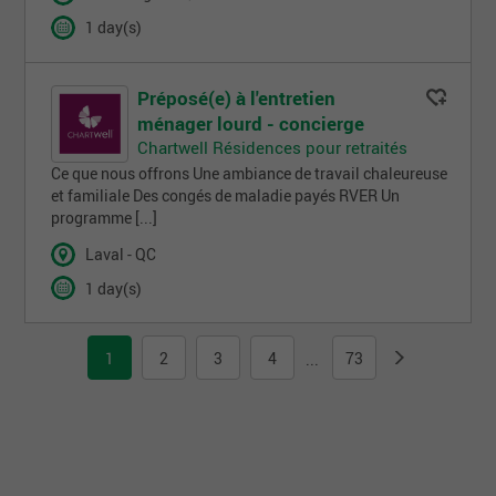
1 day(s)
Préposé(e) à l'entretien
ménager lourd - concierge
Chartwell Résidences pour retraités
Ce que nous offrons Une ambiance de travail chaleureuse
et familiale Des congés de maladie payés RVER Un
programme [...]
Laval - QC
1 day(s)
1
2
3
4
73
...