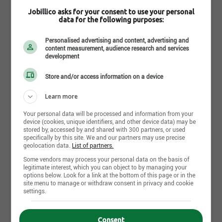
Jobillico asks for your consent to use your personal
data for the following purposes:
New
Technicien/technicienne en
Personalised advertising and content, advertising and
content measurement, audience research and services
restauration après sinistre
development
Sinisco
Le Groupe Sinisco est à la recherche d’un technicien en
Store and/or access information on a device
restauration après sinistre pour enrichir notre équipe
dynamique. [...]
Learn more
20.00$ to 28.00$ per hour
Your personal data will be processed and information from your
device (cookies, unique identifiers, and other device data) may be
Saguenay - QC
stored by, accessed by and shared with 300 partners, or used
specifically by this site. We and our partners may use precise
Full time
geolocation data.
List of partners.
Some vendors may process your personal data on the basis of
legitimate interest, which you can object to by managing your
options below. Look for a link at the bottom of this page or in the
New
site menu to manage or withdraw consent in privacy and cookie
settings.
Préposé(e) à l'entretien ménager
lourd - concierge
Chartwell Résidences pour retraités
Consent