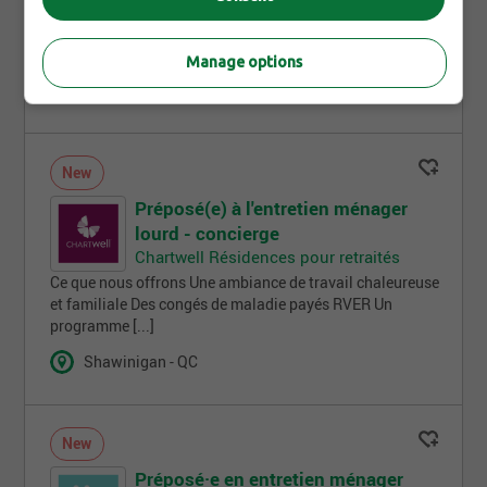
Ce que nous offrons Une ambiance de travail chaleureuse
et familiale Des congés de maladie payés RVER Un
programme [...]
Manage options
Shawinigan - QC
New
Préposé(e) à l'entretien ménager
lourd - concierge
Chartwell Résidences pour retraités
Ce que nous offrons Une ambiance de travail chaleureuse
et familiale Des congés de maladie payés RVER Un
programme [...]
Shawinigan - QC
New
Préposé·e en entretien ménager