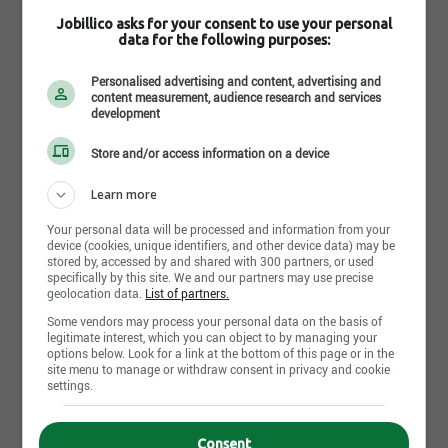
Posséder plus de 4 ans d’expérience dans un
cabinet comptable, et ce, dans des fonctions
Jobillico asks for your consent to use your personal
similaires
data for the following purposes:
Avoir une bonne connaissance des normes
comptables canadiennes
Personalised advertising and content, advertising and
content measurement, audience research and services
La connaissance des logiciels CaseWare/CaseView,
development
Taxprep T1, T2 et Taxprep forms sera considérée
comme un atout
Store and/or access information on a device
AVANTAGES
Learn more
Une conciliation travail-famille
L'accès au télétravail
Your personal data will be processed and information from your
Des horaires flexibles
device (cookies, unique identifiers, and other device data) may be
On paie 100% des heures travaillées
stored by, accessed by and shared with 300 partners, or used
specifically by this site. We and our partners may use precise
Salaire compétitif et excellentes conditions de
geolocation data.
List of partners.
travail
Une atmosphère harmonieuse et sensible aux
Some vendors may process your personal data on the basis of
legitimate interest, which you can object to by managing your
besoins de nos employés
options below. Look for a link at the bottom of this page or in the
site menu to manage or withdraw consent in privacy and cookie
Votre candidature sera accueillie avec intérêt et
settings.
traitée avec la confidentialité qui s’impose.
Pour postuler: jlmd.ca
Consent