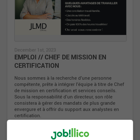
December 1st, 2023
EMPLOI // CHEF DE MISSION EN
CERTIFICATION
Nous sommes à la recherche d’une personne
compétente, prête à intégrer l’équipe à titre de Chef
de mission en certification et services conseils.
Sous la responsabilité d'un directeur, son rôle
consistera à gérer des mandats de plus grande
envergure et à offrir du support aux analystes en
certification.
EXIGENCES
Détenir un titre CPA auditeur/auditrice