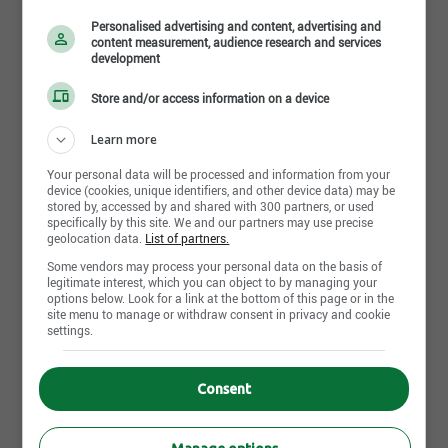
Créer de la valeur en offrant des services-
Personalised advertising and content, advertising and
conseils adaptés à votre clientèle;
Spoken languages
content measurement, audience research and services
development
Effectuer des suivis clients périodiques par
Fr : Advanced
téléphone, par courriel et en personne;
En : Intermediate
Store and/or access information on a device
Être à l’affût des tendances en matière de
produits et de stratégies financières.
Learn more
Aptitudes recherchées :
Your personal data will be processed and information from your
device (cookies, unique identifiers, and other device data) may be
Bonnes habiletés sociales et de
Apply Now
stored by, accessed by and shared with 300 partners, or used
communication.
specifically by this site. We and our partners may use precise
geolocation data.
List of partners.
Confiance en vos moyens et audace.
Some vendors may process your personal data on the basis of
Intérêt pour la finance.
legitimate interest, which you can object to by managing your
Other Industrielle Alliance's offers that may interest you
options below. Look for a link at the bottom of this page or in the
Aisance avec la vulgarisation
site menu to manage or withdraw consent in privacy and cookie
Job posting | Conseiller(ère) en sécurité financière | Saint-
Capacité à relever des défis.
settings.
Eustache,QC
Attention aux autres et à leurs besoins.
Job posting | Agent d'assurance | Saint-Eustache,QC
Désir d’apprendre.
Consent
Job posting | Représentant des ventes | Saint-
Rigueur et discipline au travail.
Eustache,QC
Sens de la planification.