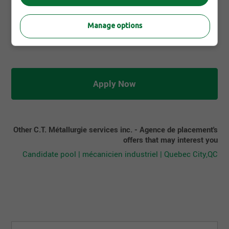
Spoken languages
Fr : Advanced
Manage options
Apply Now
Other C.T. Métallurgie services inc. - Agence de placement's
offers that may interest you
Candidate pool | mécanicien industriel | Quebec City,QC