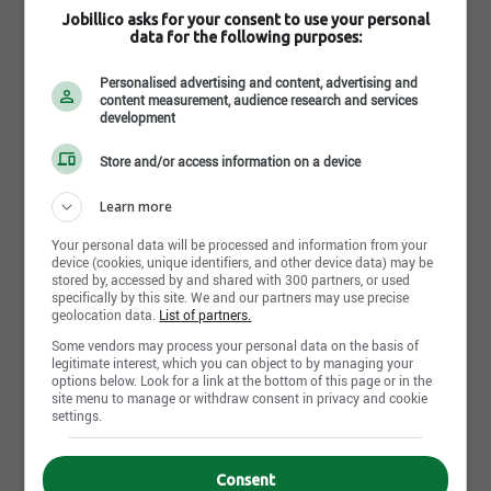
Conduire un chariot élévateur;
Programme de commissions ou primes au
Jobillico asks for your consent to use your personal
rendement offert
data for the following purposes:
Utiliser différents outils pour réaliser les travaux
(Meuleuse angulaire, ponceuse pneumatique et
Personalised advertising and content, advertising and
autres) et bien entendu quelques tâches de
content measurement, audience research and services
soudure.
Requirements
development
Soudure au GMAW aluminium.
Store and/or access information on a device
COMPÉTENCES RECHERCHÉES :
Level of education
Learn more
Tu détiens un DEP en soudage-montage ou
Professional
l'expérience équivalente
Your personal data will be processed and information from your
device (cookies, unique identifiers, and other device data) may be
Tu es un candidat en forme et endurant (car
Diploma
stored by, accessed by and shared with 300 partners, or used
chaleur très intense).
DEP
specifically by this site. We and our partners may use precise
geolocation data.
List of partners.
Completed
Tu es disponible de jour, de nuit et de fin de
semaine (horaires variables 3-2-2).
Some vendors may process your personal data on the basis of
legitimate interest, which you can object to by managing your
Work experience (years)
Tu gères les priorités d’instinct.
options below. Look for a link at the bottom of this page or in the
0-2 years
site menu to manage or withdraw consent in privacy and cookie
Tu es autonome et efficace.
settings.
Tu es reconnu comme une personne proactive
Written languages
et ayant un grand souci du détail.
undetermined
Consent