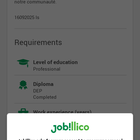
notre communauté.
16092025 ls
Requirements
Level of education
Professional
Diploma
DEP
Completed
Work experience (years)
0-2 years
Written languages