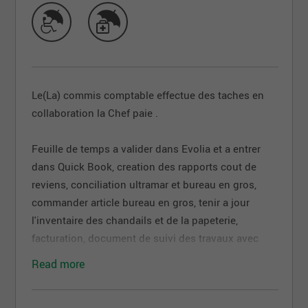
Le(La) commis comptable effectue des taches en
collaboration la Chef paie .
Feuille de temps a valider dans Evolia et a entrer
dans Quick Book, creation des rapports cout de
reviens, conciliation ultramar et bureau en gros,
commander article bureau en gros, tenir a jour
l'inventaire des chandails et de la papeterie,
facturation, document de suivi des travaux avec
chargé de projet
Read more
Poste temps plein ou 4 jrs semaines si désiré