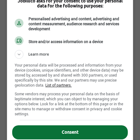
Fr : Advanced
Jobillico asks for your consent to use your personal
data for the following purposes:
En : Beginner
Personalised advertising and content, advertising and
Spoken languages
content measurement, audience research and services
Fr : Advanced
development
En : Beginner
Store and/or access information on a device
Learn more
Your personal data will be processed and information from your
device (cookies, unique identifiers, and other device data) may be
Apply Now
stored by, accessed by and shared with 300 partners, or used
specifically by this site. We and our partners may use precise
geolocation data.
List of partners.
Some vendors may process your personal data on the basis of
legitimate interest, which you can object to by managing your
Other Paul Davis Laurentides's offers that may interest you
options below. Look for a link at the bottom of this page or in the
Job posting | Technicien en restauration après sinistre |
site menu to manage or withdraw consent in privacy and cookie
settings.
Sainte-Agathe-des-Monts,QC
Job posting | Menuisier/Charpentier | Sainte-Agathe-des-
Monts,QC
Consent
Job posting | Technicien nettoyage contenu sinistre |