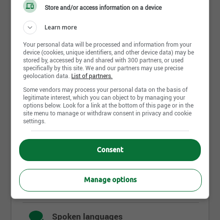
selection process.
Store and/or access information on a device
Learn more
Requirements
Your personal data will be processed and information from your
device (cookies, unique identifiers, and other device data) may be
stored by, accessed by and shared with 300 partners, or used
specifically by this site. We and our partners may use precise
Level of education
geolocation data.
List of partners.
High school
Some vendors may process your personal data on the basis of
legitimate interest, which you can object to by managing your
Diploma
options below. Look for a link at the bottom of this page or in the
site menu to manage or withdraw consent in privacy and cookie
Aucun
settings.
Completed
Work experience (years)
Consent
0-2 years
Manage options
Written languages
Fr : Intermediate
Spoken languages