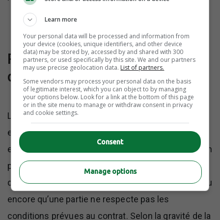
Learn more
Your personal data will be processed and information from
your device (cookies, unique identifiers, and other device
data) may be stored by, accessed by and shared with 300
Résiliation pour non-respect
partners, or used specifically by this site. We and our partners
may use precise geolocation data.
List of partners.
des obligations
Some vendors may process your personal data on the basis
of legitimate interest, which you can object to by managing
your options below. Look for a link at the bottom of this page
or in the site menu to manage or withdraw consent in privacy
and cookie settings.
Lorsqu’une des parties ne respecte pas ses
engagements, la résiliation peut également être
Consent
envisagée. Cela peut se produire, par exemple, si un
prestataire abandonne un projet sans préavis ou
Manage options
qu’un client refuse de payer les services rendus; ou
encore qu’une partie ne respecte pas les
conditions prévues au contrat. Selon la gravité de la