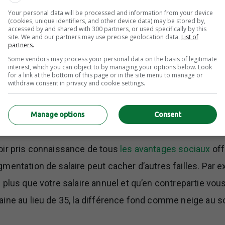
ne décision. Parcourez tous les atouts et n’oubliez pas 
Your personal data will be processed and information from your device
(cookies, unique identifiers, and other device data) may be stored by,
ps de travail, temps de trajet vers le bureau, secteur d’a
accessed by and shared with 300 partners, or used specifically by this
site. We and our partners may use precise geolocation data.
List of
partners.
Some vendors may process your personal data on the basis of legitimate
interest, which you can object to by managing your options below. Look
for a link at the bottom of this page or in the site menu to manage or
withdraw consent in privacy and cookie settings.
 les termes de l’offre
Manage options
Consent
oir pris connaissance de tous
les avantages sociaux
off
mentation de salaire peut cacher d’autres failles. Par e
plus que votre salaire annuel et qu’en contrepartie vous
ine au lieu de 35, la différence fond comme neige au sol