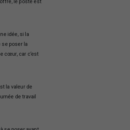
offre, le poste est
e idée, si la
 se poser la
e cœur, car c’est
st la valeur de
rnée de travail
 à se poser avant