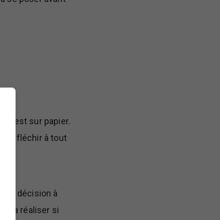
t y est sur papier.
 réfléchir à tout
s la décision à
fera réaliser si