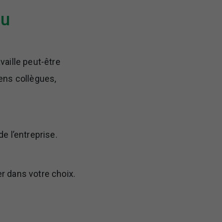
au
aille peut-être
iens collègues,
e l’entreprise.
er dans votre choix.