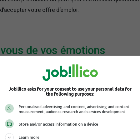
 d’accepter votre offre d’emploi.
vous de vos émotions
us plaît, les tâches liées au poste sont intéressantes, tou
tuation, prenez le temps de respirer profondément et de
Jobillico asks for your consent to use your personal data for
the following purposes:
ose à tête reposée.
Personalised advertising and content, advertising and content
measurement, audience research and services development
rsonne de votre entourage, même si celle-ci ne prend pa
Store and/or access information on a device
t de vous entendre raconter les avantages du poste vous 
Learn more