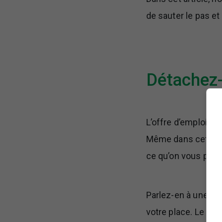
de sauter le pas et
Détachez-
L’offre d’emploi vo
Même dans cette si
ce qu’on vous prop
Parlez-en à une pe
votre place. Le fai