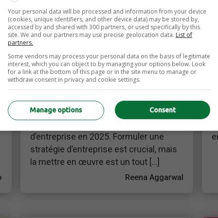
Your personal data will be processed and information from your device
Gestion des ressources humaines (RH)
G
(cookies, unique identifiers, and other device data) may be stored by,
Les 7 façons dont les
accessed by and shared with 300 partners, or used specifically by this
site. We and our partners may use precise geolocation data.
List of
RH contribuent à votre
partners.
Some vendors may process your personal data on the basis of legitimate
stratégie d’entreprise
interest, which you can object to by managing your options below. Look
for a link at the bottom of this page or in the site menu to manage or
withdraw consent in privacy and cookie settings.
Atteignez vos objectifs d’entreprise et
S
créez un meilleur environnement de
d
i
Manage options
Consent
travail en comprenant les 7 façons dont
r
les RH contribuent à votre stratégie
l
d’entreprise en 2025. Formuler une
e
stratégie d’entreprise est crucial, mais
la mettre en œuvre est un tout […]
o
Reena Aggarwal