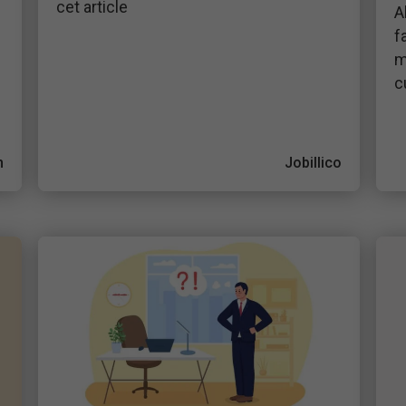
cet article
A
f
m
c
n
Jobillico