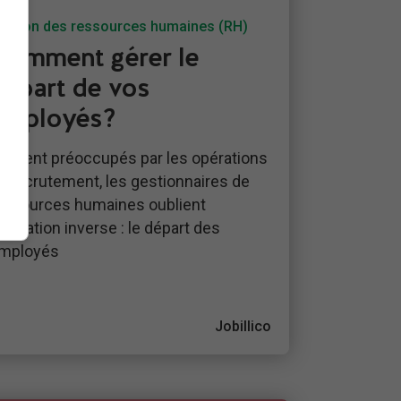
estion des ressources humaines (RH)
Comment gérer le
départ de vos
employés?
ouvent préoccupés par les opérations
e recrutement, les gestionnaires de
essources humaines oublient
’opération inverse : le départ des
mployés
Jobillico