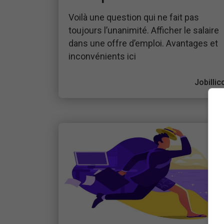
Voilà une question qui ne fait pas
toujours l’unanimité. Afficher le salaire
dans une offre d’emploi. Avantages et
inconvénients ici
Jobillic