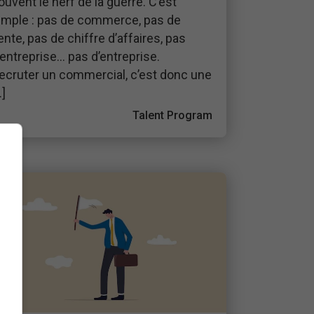
ouvent le nerf de la guerre. C’est
imple : pas de commerce, pas de
ente, pas de chiffre d’affaires, pas
’entreprise… pas d’entreprise.
ecruter un commercial, c’est donc une
…]
Talent Program