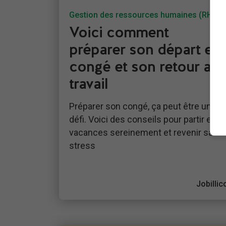
Gestion des ressources humaines (RH)
Voici comment
préparer son départ en
congé et son retour au
travail
Préparer son congé, ça peut être un vra
défi. Voici des conseils pour partir en
vacances sereinement et revenir sans
stress
Jobillic