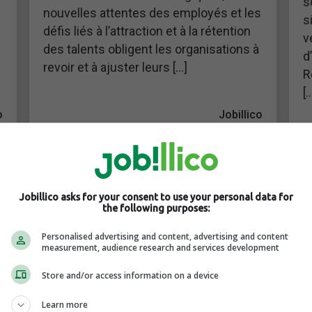
s
nouvelles attentes des employés et les
s
défis liés à l’attraction et à la rétention
v
des talents obligent les organisations à
d
revoir et à ajuster leurs […]
R
[
o
Jobillico
Jobillico asks for your consent to use your personal data for
the following purposes:
Personalised advertising and content, advertising and content
measurement, audience research and services development
Store and/or access information on a device
Learn more