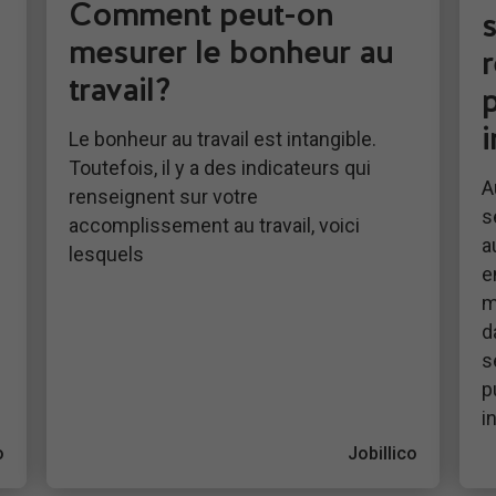
Comment peut-on
s
mesurer le bonheur au
travail?
Le bonheur au travail est intangible.
Toutefois, il y a des indicateurs qui
A
renseignent sur votre
s
accomplissement au travail, voici
a
lesquels
e
m
d
s
p
i
o
Jobillico