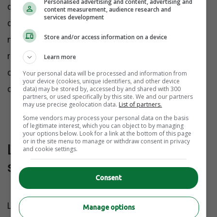
Personalised advertising and content, advertising and
de pouvoir reconnaître les différences culturelles,
content measurement, audience research and
services development
de s’adapter à certaines pratiques et de pouvoir
Store and/or access information on a device
mettre en place des relations fondées sur le
respect et la collaboration. Cette approche
Learn more
contribue donc à améliorer la qualité des services
Your personal data will be processed and information from
your device (cookies, unique identifiers, and other device
offerts.
data) may be stored by, accessed by and shared with 300
partners, or used specifically by this site. We and our partners
may use precise geolocation data.
List of partners.
Some vendors may process your personal data on the basis
of legitimate interest, which you can object to by managing
your options below. Look for a link at the bottom of this page
or in the site menu to manage or withdraw consent in privacy
L’approche holistique de la
and cookie settings.
santé
Consent
La formation aborde également la vision holistique
Manage options