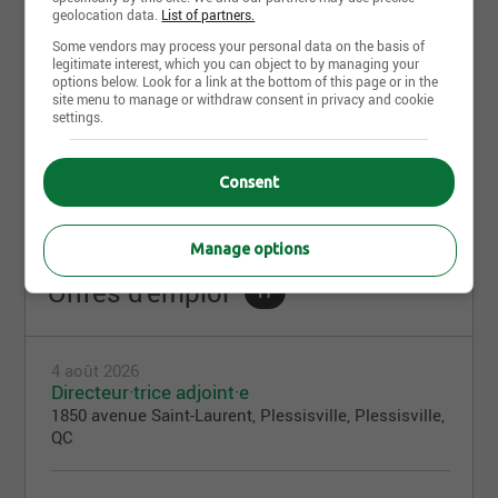
travail exemplaires qu’elle offre à ses 684 employés,
geolocation data.
List of partners.
dont 182 se sont joints à l’équipe en 2018.
Some vendors may process your personal data on the basis of
legitimate interest, which you can object to by managing your
options below. Look for a link at the bottom of this page or in the
site menu to manage or withdraw consent in privacy and cookie
settings.
Partager cette page
Consent
Manage options
Offres d'emploi
17
4 août 2026
Directeur·trice adjoint·e
1850 avenue Saint-Laurent, Plessisville, Plessisville,
QC