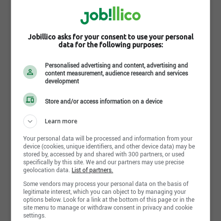
«Je la qualifie d’excellente. On a connu une très
bonne année, la deuxième meilleure à vie. Nous
avons enregistré de très bons résultats. Nous en
sommes très fiers», a commenté Gervais [...]
Jobillico asks for your consent to use your personal
data for the following purposes:
Personalised advertising and content, advertising and
content measurement, audience research and services
development
Store and/or access information on a device
24 mars 2020
Learn more
VIVACO, grand gagnant du prix Créateurs
d'emplois au Centre-du-Québec
Your personal data will be processed and information from your
device (cookies, unique identifiers, and other device data) may be
stored by, accessed by and shared with 300 partners, or used
VIVACO GROUPE COOPÉRATIF, gagnant du Prix
specifically by this site. We and our partners may use precise
Créateurs d’emplois du Québec dans la catégorie
geolocation data.
List of partners.
Coup de cœur pour la région du Centre-du-Québec
Some vendors may process your personal data on the basis of
[...]
legitimate interest, which you can object to by managing your
options below. Look for a link at the bottom of this page or in the
site menu to manage or withdraw consent in privacy and cookie
settings.