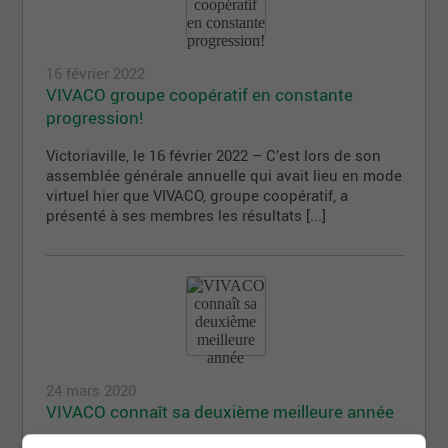
16 février 2022
VIVACO groupe coopératif en constante
progression!
Victoriaville, le 16 février 2022 – C’est lors de son
assemblée générale annuelle qui avait lieu en mode
virtuel hier que VIVACO, groupe coopératif, a
présenté à ses membres les résultats [...]
24 mars 2020
VIVACO connaît sa deuxième meilleure année