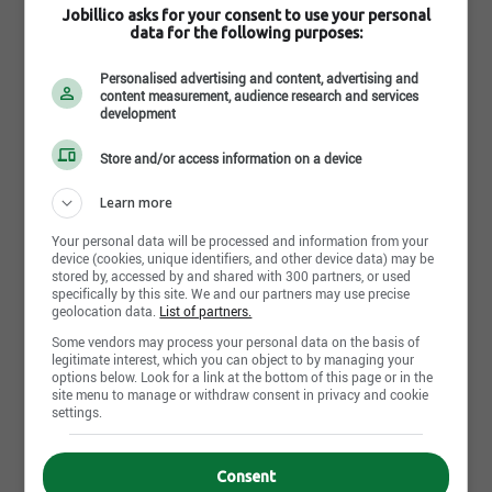
Jobillico asks for your consent to use your personal
data for the following purposes:
Personalised advertising and content, advertising and
content measurement, audience research and services
development
Offres d'emploi
6
Store and/or access information on a device
Learn more
9 juillet 2026
Gestionnaire de succursale
Your personal data will be processed and information from your
6, rue Paul-René Tremblay, Baie-Saint-Paul, QC
device (cookies, unique identifiers, and other device data) may be
stored by, accessed by and shared with 300 partners, or used
specifically by this site. We and our partners may use precise
geolocation data.
List of partners.
9 juillet 2026
Cuisinier
Some vendors may process your personal data on the basis of
legitimate interest, which you can object to by managing your
2 Rue Racine, Baie-Saint-Paul, QC
options below. Look for a link at the bottom of this page or in the
site menu to manage or withdraw consent in privacy and cookie
settings.
9 juillet 2026
Aide-cuisinier
2 Rue Racine, Baie-Saint-Paul, QC
Consent