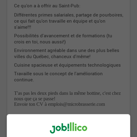
Ce qu'on a à offrir au Saint-Pub:
Différentes primes salariales, partage de pourboires,
ce qui fait qu'on travaille en équipe et qu'on
s'aime!!!
Possibilités d'avancement et de formations (tu
crois en toi, nous aussi!)
Environnement agréable dans une des plus belles
villes du Québec, chanceux d'même!
Cuisine spacieuse et équipements technologiques
Travaille sous le concept de l'amélioration
continue.
T'as pas les deux pieds dans la même bottine, c'est chez
nous que ça se passe!
Envoie ton CV à emplois@microbrasserie.com
Partager cette page