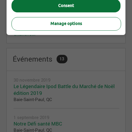
7 mai 2021
Consent
Travailler au Saint-Pub, c'est payant!!!
Manage options
Voir toutes les nouvelles de MicroBrasserie
Charlevoix
Événements
13
30 novembre 2019
Le Légendaire Ipod Battle du Marché de Noël
édition 2019
Baie-Saint-Paul, QC
1 septembre 2019
Notre Défi santé MBC
Baie-Saint-Paul, QC