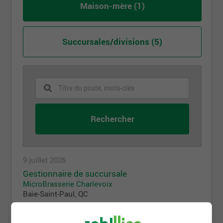
Maison-mère (1)
Succursales/divisions (5)
9 juillet 2026
Gestionnaire de succursale
MicroBrasserie Charlevoix
Baie-Saint-Paul, QC