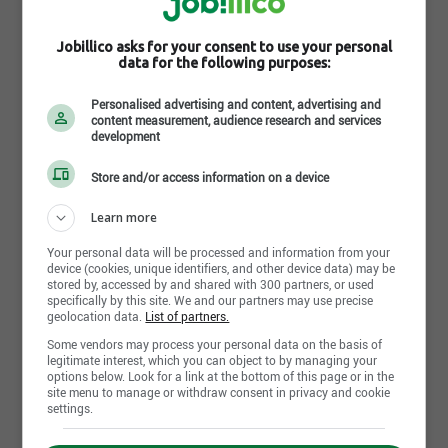
Partager cette page
Jobillico asks for your consent to use your personal
data for the following purposes:
Personalised advertising and content, advertising and
content measurement, audience research and services
development
Nouvelles
7
Store and/or access information on a device
Learn more
15 avril 2025
Your personal data will be processed and information from your
C’EST LE TEMPS DE REJOINDRE LA GANG DU
device (cookies, unique identifiers, and other device data) may be
SAINT-PUB !
stored by, accessed by and shared with 300 partners, or used
specifically by this site. We and our partners may use precise
geolocation data.
List of partners.
Some vendors may process your personal data on the basis of
2 novembre 2023
legitimate interest, which you can object to by managing your
La MBC encore gagnante à la Coupe des
options below. Look for a link at the bottom of this page or in the
Bières du Canada 2023
site menu to manage or withdraw consent in privacy and cookie
settings.