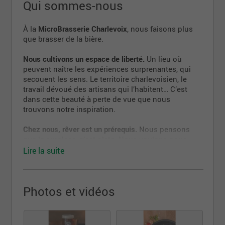
Qui sommes-nous
À la
MicroBrasserie Charlevoix
, nous faisons plus
que brasser de la bière.
Nous cultivons un espace de liberté.
Un lieu où
peuvent naître les expériences surprenantes, qui
secouent les sens. Le territoire charlevoisien, le
travail dévoué des artisans qui l’habitent… C’est
dans cette beauté à perte de vue que nous
trouvons notre inspiration.
Chez nous, rêver est un prérequis.
Nous pensons
que le surplace, c’est plate. Nous voulons nous
dépasser. Élargir le champ des possibles. Convier
Lire la suite
nos clients à de nouvelles aventures, dans la pinte
comme dans l’assiette. Notre engagement: des
bières audacieuses, des mets savoureux, des
Photos et vidéos
rencontres inattendues!
La bière, une histoire de passion