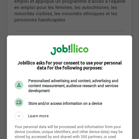
emploi et applique un programme d'accès à l'égalité
en emploi pour les femmes, les autochtones, les
minorités visibles, les minorités ethniques et les
personnes handicapées
Exigences
Niveau d'études
Jobillico asks for your consent to use your personal
data for the following purposes:
Professionnel
Personalised advertising and content, advertising and
Diplôme
content measurement, audience research and services
development
DEP
Terminé
Store and/or access information on a device
Années d'expérience
Learn more
0-2 années
Your personal data will be processed and information from your
device (cookies, unique identifiers, and other device data) may be
Langues écrites
stored by, accessed by and shared with 300 partners, or used