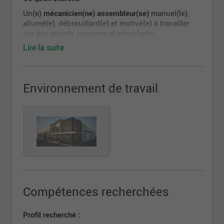
Un(e)
mécanicien(ne) assembleur(se)
manuel(le),
allumé(e), débrouillard(e) et motivé(e) à travailler
sur des projets concrets et stimulants.
Lire la suite
Tes responsabilités :
Assembler des composantes mécaniques,
hydrauliques et pneumatiques selon les plans
Environnement de travail
Installer moteurs, suspensions, réservoirs,
systèmes d'échappement, boitiers électiques
etc
Faire des ajustements, inspections et test avant
livraison
Maintenir un environnement de travail propre,
sécuritaire et structuré.
** Tu dois posséder ton propre coffre d'outils **
Compétences recherchées
Avantages :
Profil recherché :
Programme d'assurances collectives