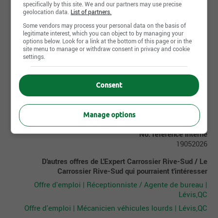
specifically by this site. We and our partners may use precise
Fr : Débutant
geolocation data.
List of partners.
Langues parlées
Some vendors may process your personal data on the basis of
legitimate interest, which you can object to by managing your
Fr : Intermédiaire
options below. Look for a link at the bottom of this page or in the
site menu to manage or withdraw consent in privacy and cookie
settings.
Consent
Postuler maintenant
Manage options
No. référence interne
19052026
D'autres offres de L'Expert Carrossier Rive-Sud / Le
Carrossier Rive-Sud qui pourraient t'intéresser
Offre d'emploi | Réceptionniste / Agente de bureau |
Lévis,QC
Offre d'emploi | Mécanicien véhicules lourds | Lévis,QC