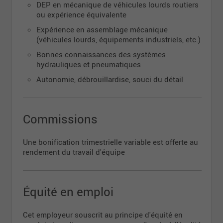
admissible
DEP en mécanique de véhicules lourds routiers
ou expérience équivalente
Régime de retraite collectif avec participation
de l'employeur
Expérience en assemblage mécanique
(véhicules lourds, équipements industriels, etc.)
Uniforme fourni
Bonnes connaissances des systèmes
Prime d'essence
hydrauliques et pneumatiques
Reconnaissance des années d'anciennetés
Autonomie, débrouillardise, souci du détail
Envoie ta candidature à :
rh@carrossier.expert
** Pour ce poste, vous devez avoir légalement le
Commissions
droit de travaillerr au Canada (citoyen canadien,
résident permanent ou titulaire d'un permis de travail
Une bonification trimestrielle variable est offerte au
ouvert **
rendement du travail d'équipe
Équité en emploi
Cet employeur souscrit au principe d'équité en