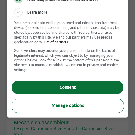
Lévis, QC
Learn more
Your personal data will be processed and information from your
29 juillet 2026
device (cookies, unique identifiers, and other device data) may be
Assembleur de véhicules
stored by, accessed by and shared with 300 partners, or used
specifically by this site. We and our partners may use precise
L'Expert Carrossier Rive-Sud / Le Carrossier Rive-
geolocation data.
List of partners.
Sud
Lévis, QC
Some vendors may process your personal data on the basis of
legitimate interest, which you can object to by managing your
options below. Look for a link at the bottom of this page or in the
site menu to manage or withdraw consent in privacy and cookie
25 juillet 2026
settings.
Mécanicien véhicules lourds
L'Expert Carrossier Rive-Sud / Le Carrossier Rive-
Consent
Sud
Lévis, QC
Manage options
15 juillet 2026
Mécanicien assembleur
L'Expert Carrossier Rive-Sud / Le Carrossier Rive-
Sud