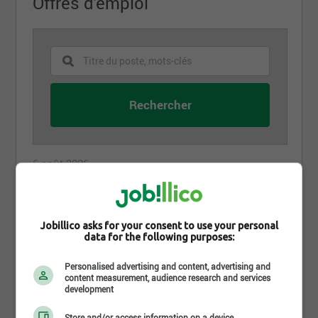
Offres d'emploi
6 août 2026
Réceptionniste / Agente de bureau
L'Expert Carrossier Rive-Sud / Le Carrossier Rive-
Sud
Lévis, QC
Jobillico asks for your consent to use your personal
data for the following purposes:
Personalised advertising and content, advertising and
5 août 2026
content measurement, audience research and services
Agente au service à la clientèle
development
L'Expert Carrossier Rive-Sud / Le Carrossier Rive-
Sud
Store and/or access information on a device