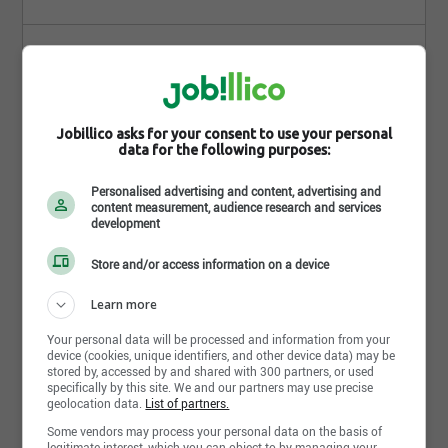
Commis
Dépanneur Sprint
Commis caissier(ère)Le poste pour toi, on a
ça dans notre dép.Des litres de plaisir, on a
Jobillico asks for your consent to use your personal
ça dans notre dép. [...]
data for the following purposes:
17.85$ par heure
Personalised advertising and content, advertising and
Lévis - QC
content measurement, audience research and services
development
Temps partiel
Store and/or access information on a device
3 semaines
Learn more
Comment trouves-tu
Your personal data will be processed and information from your
device (cookies, unique identifiers, and other device data) may be
cette recherche ?
stored by, accessed by and shared with 300 partners, or used
specifically by this site. We and our partners may use precise
geolocation data.
List of partners.
Some vendors may process your personal data on the basis of
legitimate interest, which you can object to by managing your