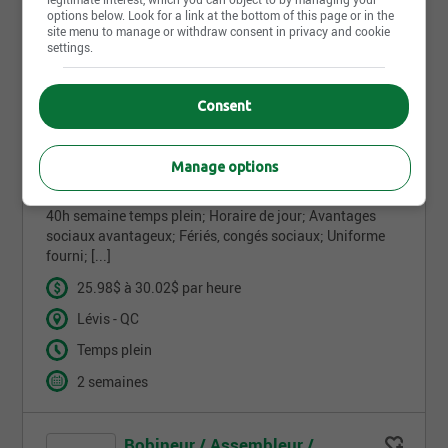
options below. Look for a link at the bottom of this page or in the
site menu to manage or withdraw consent in privacy and cookie
settings.
Envoyer ma réponse
Consent
Soudeur-Monteur-Acier et
Aluminium
Manage options
Rodrigue Métal ltée
40h semaine temps plein; Horaire de jour; Avantages
sociaux avantageux; Fériés, congés sociaux; Uniforme
fourni; [...]
25.98$ à 30.02$ par heure
Lévis - QC
Temps plein
2 semaines
Bobineur / Assembleur /