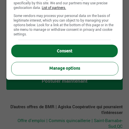
specifically by this site. We and our partners may use precise
Années d'expérience
geolocation data.
List of partners.
0-2 années
Some vendors may process your personal data on the basis of
legitimate interest, which you can object to by managing your
Langues écrites
options below. Look for a link at the bottom of this page or in the
site menu to manage or withdraw consent in privacy and cookie
Fr : Intermédiaire
settings.
Langues parlées
Fr : Intermédiaire
Consent
Manage options
Postuler maintenant
D'autres offres de BMR | Agiska Coopérative qui pourraient
t'intéresser
Offre d'emploi | Commis quincaillerie | Saint-Barnabe-
Sud,QC