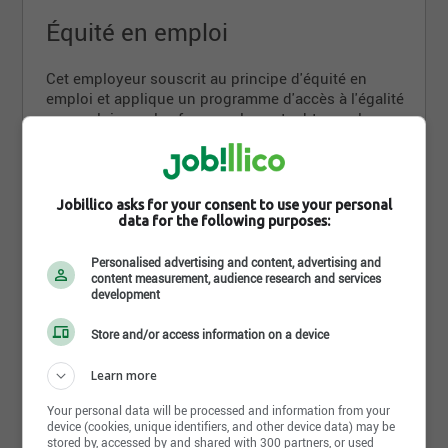
Équité en emploi
Cet employeur souscrit au principe d'équité en
emploi et applique un programme d'accès à l'égalité
en emploi pour les femmes, les autochtones, les
minorités visibles, les minorités ethniques et les
personnes handicapées
Jobillico asks for your consent to use your personal
data for the following purposes:
Exigences
Personalised advertising and content, advertising and
content measurement, audience research and services
development
Niveau d'études
Secondaire
Store and/or access information on a device
Diplôme
Learn more
DES
Your personal data will be processed and information from your
Terminé
device (cookies, unique identifiers, and other device data) may be
stored by, accessed by and shared with 300 partners, or used