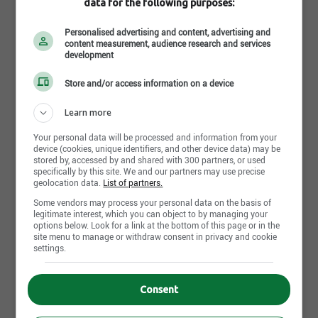
data for the following purposes:
Commis quincaillerie
BMR | Agiska Coopérative
Personalised advertising and content, advertising and
Saint-Jean-Baptiste, QC
content measurement, audience research and services
development
25 juillet 2026
Store and/or access information on a device
Préposé cour
BMR | Agiska Coopérative
Learn more
Saint-Hyacinthe, QC
Your personal data will be processed and information from your
device (cookies, unique identifiers, and other device data) may be
stored by, accessed by and shared with 300 partners, or used
25 juillet 2026
specifically by this site. We and our partners may use precise
geolocation data.
List of partners.
Commis quincaillerie
Some vendors may process your personal data on the basis of
BMR | Agiska Coopérative
legitimate interest, which you can object to by managing your
Acton Vale, QC
options below. Look for a link at the bottom of this page or in the
site menu to manage or withdraw consent in privacy and cookie
settings.
25 juillet 2026
Commis quincaillerie
Consent
BMR | Agiska Coopérative
Saint-Denis-sur-Richelieu, QC