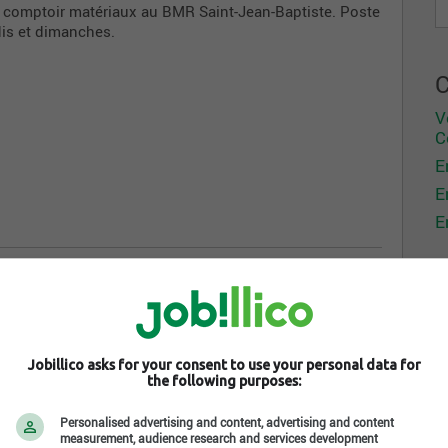
 comptoir matériaux au BMR Saint-Jean-Baptiste. Poste
dis et dimanches.
C
V
C
E
E
E
tion de leur commande
 leur véhicule
 ta responsabilité
opane
Jobillico asks for your consent to use your personal data for
the following purposes:
re de santé et sécurité ainsi que de prévention des
Personalised advertising and content, advertising and content
measurement, audience research and services development