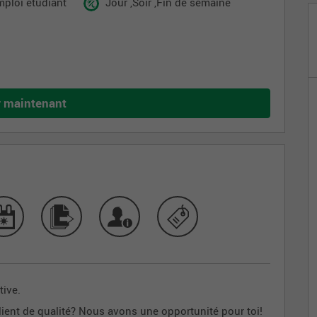
mploi étudiant
Jour ,Soir ,Fin de semaine
r maintenant
ive.
e client de qualité? Nous avons une opportunité pour toi!