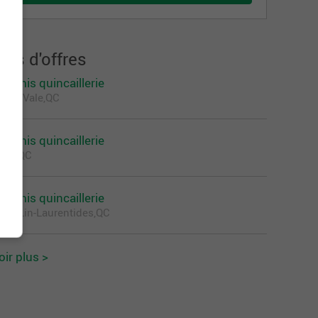
lus d'offres
ommis quincaillerie
cton Vale,QC
ommis quincaillerie
lma,QC
ommis quincaillerie
aint-Lin-Laurentides,QC
oir plus >