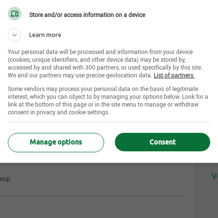
Store and/or access information on a device
Learn more
P
Your personal data will be processed and information from your device
C
(cookies, unique identifiers, and other device data) may be stored by,
semaine
A
accessed by and shared with 300 partners, or used specifically by this site.
We and our partners may use precise geolocation data.
List of partners.
Some vendors may process your personal data on the basis of legitimate
C
interest, which you can object to by managing your options below. Look for a
link at the bottom of this page or in the site menu to manage or withdraw
A
consent in privacy and cookie settings.
 empreinte de sens. Membre propriétaire de Sollio Groupe
C
Manage options
Consent
Agiska Coopérative rassemble plus de 5600 membres et
S
ouvre la Montérégie, le Centre-du-Québec et l’Estrie,
V
coop