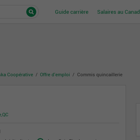
Guide carrière
Salaires au Cana
ska Coopérative
Offre d'emploi
Commis quincaillerie
e,QC
l