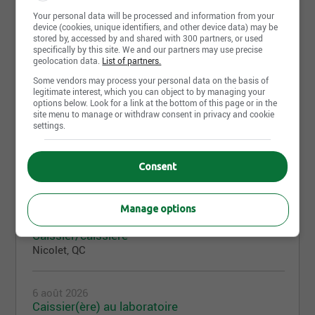
Your personal data will be processed and information from your
device (cookies, unique identifiers, and other device data) may be
stored by, accessed by and shared with 300 partners, or used
specifically by this site. We and our partners may use precise
geolocation data.
List of partners.
Partager cette page
Some vendors may process your personal data on the basis of
legitimate interest, which you can object to by managing your
options below. Look for a link at the bottom of this page or in the
site menu to manage or withdraw consent in privacy and cookie
settings.
Offres d'emploi
Consent
93
Manage options
6 août 2026
Caissier/caissière*
Nicolet, QC
6 août 2026
Caissier(ère) au laboratoire