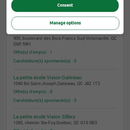
Consent
Offre(s) d'emploi : 4
Candidature(s) spontanée(s) : 0
Manage options
École Vision Victoriaville
905, boulevard des Bois-Francs Sud
,
Victoriaville
, QC
G6P 5W1
Offre(s) d'emploi : 1
Candidature(s) spontanée(s) : 0
La petite école Vision Gatineau
1040 Bd Saint-Joseph
,
Gatineau
, QC
J8Z 1T3
Offre(s) d'emploi : 0
Candidature(s) spontanée(s) : 0
La petite école Vision Sillery
1285, chemin Ste-Foy
,
Québec
, QC
G1S 0B3