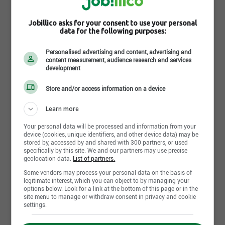
Offre(s) d'emploi : 0
Candidature(s) spontanée(s) : 0
Jobillico asks for your consent to use your personal
data for the following purposes:
École Vision St-Jean
Personalised advertising and content, advertising and
415-425, rue des Colibris
,
Saint-Jean-sur-Richelieu
,
content measurement, audience research and services
QC
J2W 0B3
development
Offre(s) d'emploi : 1
Store and/or access information on a device
Candidature(s) spontanée(s) : 0
Learn more
École Vision Terrebonne
Your personal data will be processed and information from your
2955, boulevard de la Pinière
,
Terrebonne
, QC
J6X
device (cookies, unique identifiers, and other device data) may be
stored by, accessed by and shared with 300 partners, or used
0A3
specifically by this site. We and our partners may use precise
Offre(s) d'emploi : 0
geolocation data.
List of partners.
Some vendors may process your personal data on the basis of
Candidature(s) spontanée(s) : 0
legitimate interest, which you can object to by managing your
options below. Look for a link at the bottom of this page or in the
site menu to manage or withdraw consent in privacy and cookie
École Vision Varennes & La petite école Vision
settings.
Varennes
104, boulevard de la Marine
,
Varennes
, QC
J3X 1Z5