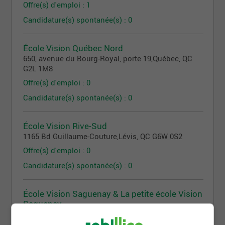
Offre(s) d'emploi : 1
Candidature(s) spontanée(s) : 0
École Vision Québec Nord
650, avenue du Bourg-Royal, porte 19
,
Québec
, QC
G2L 1M8
Offre(s) d'emploi : 0
Candidature(s) spontanée(s) : 0
École Vision Rive-Sud
1165 Bd Guillaume-Couture
,
Lévis
, QC
G6W 0S2
Offre(s) d'emploi : 0
Candidature(s) spontanée(s) : 0
École Vision Saguenay & La petite école Vision
Saguenay
683, rue Chabanel
,
Saguenay
, QC
G7H 1Z7