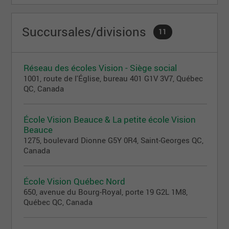
École partenaire Vision
Établissement d'enseignement privé offrant le profil
Succursales/divisions
11
Vision de la maternelle à la 6ᵉ année.
Toutes nos garderies (établissements offrant des
Réseau des écoles Vision - Siège social
services de garde aux enfants de 0 à 5 ans)
détiennent un permis du ministère de la Famille.
1001, route de l'Église, bureau 401 G1V 3V7, Québec
QC, Canada
Toutes nos écoles (offrant des services éducatifs
de la maternelle à la 6ᵉ année) détiennent un permis
du ministère de l’Éducation, en plus d’être membres
École Vision Beauce & La petite école Vision
de la Fédération des établissements
Beauce
d’enseignement privés du Québec (FEEP).
1275, boulevard Dionne G5Y 0R4, Saint-Georges QC,
Canada
École Vision Québec Nord
650, avenue du Bourg-Royal, porte 19 G2L 1M8,
Québec QC, Canada