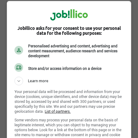
CE QUE NOUS OFFRONS
La force de la diversité et l’importance d’une équipe
épanouie
Jobillico asks for your consent to use your personal
data for the following purposes:
À Vision, on cultive un esprit d’apprentissage
continu. On applaudit l'innovation, on encourage la
Personalised advertising and content, advertising and
collaboration, le partage et l’expression individuelle.
content measurement, audience research and services
development
On valorise les talents et on soutient le bien-être de
Lire la suite
chacun, car une équipe épanouie est essentielle à
Store and/or access information on a device
la réalisation de notre mission.
Learn more
Photos et vidéos
Un milieu humain et coopératif
Your personal data will be processed and information from your
L'esprit d'équipe est palpable dans nos milieux,
device (cookies, unique identifiers, and other device data) may be
avec une collaboration active et une proximité
stored by, accessed by and shared with 300 partners, or used
marquée avec la direction. À Vision, chacun trouve
specifically by this site. We and our partners may use precise
geolocation data.
List of partners.
sa place pour contribuer à un milieu de travail
chaleureux et solidaire.
Some vendors may process your personal data on the basis of
legitimate interest, which you can object to by managing your
options below. Look for a link at the bottom of this page or in the
Une valeur ajoutée
site menu to manage or withdraw consent in privacy and cookie