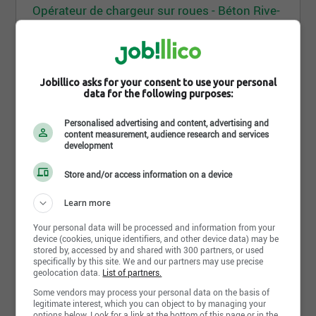
Opérateur de chargeur sur roues - Béton Rive-
Sud
Béton Provincial
Lévis, QC
Jobillico asks for your consent to use your personal
data for the following purposes:
3 août 2026
Électricien - Joliette
Personalised advertising and content, advertising and
Béton Provincial
content measurement, audience research and services
Joliette, QC
development
Store and/or access information on a device
3 août 2026
Learn more
Mécanicien industriel-soudeur - Tercim
Béton Provincial
Your personal data will be processed and information from your
Québec, QC
device (cookies, unique identifiers, and other device data) may be
stored by, accessed by and shared with 300 partners, or used
specifically by this site. We and our partners may use precise
geolocation data.
List of partners.
3 août 2026
Some vendors may process your personal data on the basis of
Chargé de projet - Saguenay
legitimate interest, which you can object to by managing your
Béton Provincial
options below. Look for a link at the bottom of this page or in the