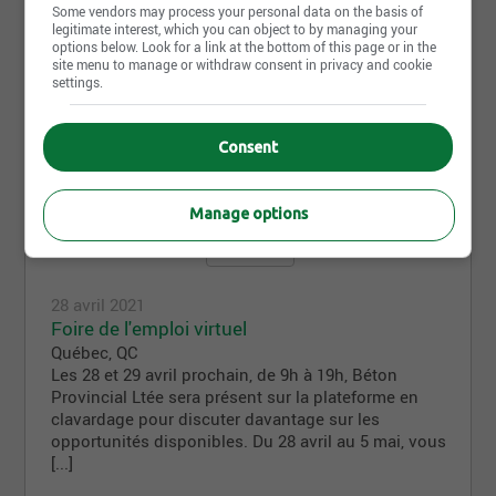
Some vendors may process your personal data on the basis of
Québec
,
QC
legitimate interest, which you can object to by managing your
Oyé! Oyé! Veux-tu conduire une bétonnière? Oui!
options below. Look for a link at the bottom of this page or in the
site menu to manage or withdraw consent in privacy and cookie
Alors, je t'invite à venir à la journée d'embauche de
settings.
Béton Provincial Ltée à Québec, le samedi 11
septembre. C'est ton opportunité pour [...]
Consent
Manage options
28 avril 2021
Foire de l'emploi virtuel
Québec
,
QC
Les 28 et 29 avril prochain, de 9h à 19h, Béton
Provincial Ltée sera présent sur la plateforme en
clavardage pour discuter davantage sur les
opportunités disponibles. Du 28 avril au 5 mai, vous
[...]