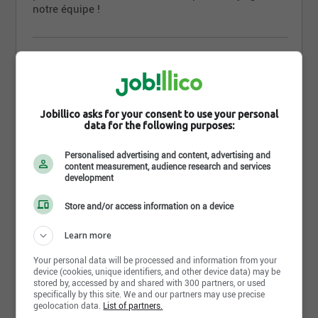
notre équipe !
Jobillico asks for your consent to use your personal
data for the following purposes:
16 mars 2024
Salon du camionnage de Lévis
Personalised advertising and content, advertising and
Lévis
,
QC
content measurement, audience research and services
Venez nous renconter en grand nombre !!
development
Store and/or access information on a device
Learn more
Your personal data will be processed and information from your
device (cookies, unique identifiers, and other device data) may be
stored by, accessed by and shared with 300 partners, or used
specifically by this site. We and our partners may use precise
11 septembre 2021
geolocation data.
List of partners.
Journée d'embauche