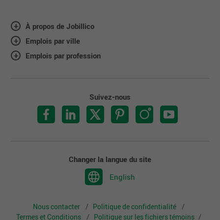
répondent aux besoins, une gestion axée sur
des résultats concrets et mesurables.
À propos de Jobillico
Intégrité, loyauté, honnêteté, transparence:
Emplois par ville
Fidélité aux engagements et aux personnes.
Emplois par profession
Suivez-nous
Changer la langue du site
English
Nous contacter
Politique de confidentialité
Termes et Conditions
Politique sur les fichiers témoins