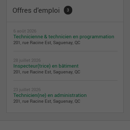
l’on aime;
Offres d'emploi
3
vous rendre au travail sans vous éloigner de
votre famille et de vos amis.
Évoluez dans un milieu humain et stimulant!
6 août 2026
Technicienne & technicien en programmation
Notre vision
201, rue Racine Est, Saguenay, QC
Que Saguenay soit reconnue comme un modèle de
gestion municipale au Québec:
28 juillet 2026
Par l'excellence et la performance de son
Inspecteur(trice) en bâtiment
service aux citoyens;
201, rue Racine Est, Saguenay, QC
Par l'engagement de ses élus, de son personnel
et de ses citoyens envers la nouvelle ville.
23 juillet 2026
Technicien(ne) en administration
Nos valeurs
201, rue Racine Est, Saguenay, QC
Esprit d’équipe:
Complicité entre les employés,
les gestionnaires et les élus et partenariat avec
les citoyens et le milieu.
Excellence:
Des services performants qui