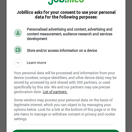
Lire la suite
Exerce un leadership qui stimule l’engagement
Jobillico asks for your consent to use your personal
des élu(e)s, du personnel, des citoyens et des
data for the following purposes:
partenaires envers Saguenay;
Photos et vidéos
Offre des services municipaux qui répondent
Personalised advertising and content, advertising and
aux besoins avec efficacité, économie et
content measurement, audience research and services
efficience;
development
Actualise un modèle de gestion responsable;
Store and/or access information on a device
Mise sur l’expertise et les compétences de ses
employés;
Learn more
Met en valeur ses spécificités : créatrice de
Your personal data will be processed and information from your
richesse et intégrateur de projets de
device (cookies, unique identifiers, and other device data) may be
développement, qualité de milieu de vie, ville
stored by, accessed by and shared with 300 partners, or used
portuaire et aéroportuaire, ville éducative, ville
specifically by this site. We and our partners may use precise
geolocation data.
List of partners.
de plein air, ville culturelle.
Some vendors may process your personal data on the basis of
legitimate interest, which you can object to by managing your
Pourquoi choisir la Ville de Saguenay pour employeur
options below. Look for a link at the bottom of this page or in the
site menu to manage or withdraw consent in privacy and cookie
Environnement de travail
Des perspectives de carrière intéressantes, des
settings.
avantages sociaux compétitifs et des programmes
Un milieu de vie humain
de formation stimulants : c'est ça, la ville de