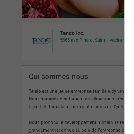
Tando Inc.
5665 ave Pinard, Saint-Hyacinthe , 
Qui sommes-nous
Tando
est une jeune entreprise familiale dynamique 
Nous sommes distributeur en alimentation (secteur 
base hebdomadaire, aux quatre coins du Québec.
Nous prônons le développement humain, le respect 
grandement reconnue au sein de l’entreprise et no