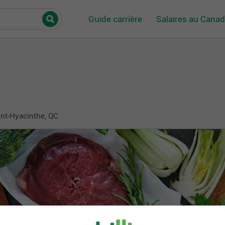
Guide carrière
Salaires au Cana
int-Hyacinthe, QC