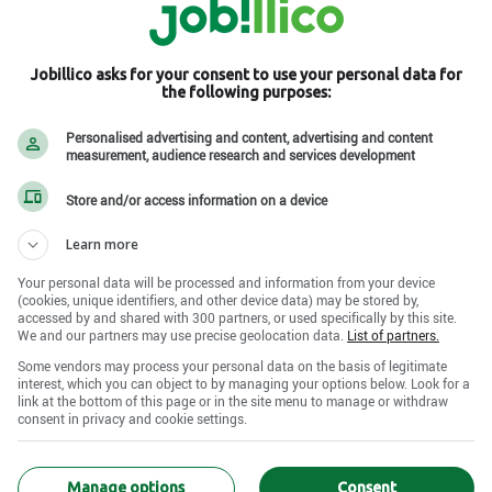
Jobillico asks for your consent to use your personal data for
the following purposes:
Personalised advertising and content, advertising and content
QC J2R 1B7
measurement, audience research and services development
Store and/or access information on a device
Learn more
Your personal data will be processed and information from your device
(cookies, unique identifiers, and other device data) may be stored by,
accessed by and shared with 300 partners, or used specifically by this site.
qui a le vent dans les voiles depuis plus de dix ans.
We and our partners may use precise geolocation data.
List of partners.
détail) et nous couvrons plus de 300 clients, sur une
Some vendors may process your personal data on the basis of legitimate
interest, which you can object to by managing your options below. Look for a
link at the bottom of this page or in the site menu to manage or withdraw
consent in privacy and cookie settings.
et les bonnes relations d’affaires. Chaque employé est
us offrons plusieurs opportunités d’avancement, des
Manage options
Consent