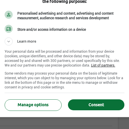
the following purposes:
Personalised advertising and content, advertising and content
measurement, audience research and services development
Store and/or access information on a device
Learn more
e de recrutement de personnel technique
Your personal data will be processed and information from your device
(cookies, unique identifiers, and other device data) may be stored by,
accessed by and shared with 300 partners, or used specifically by this site.
our trouver du personnel expérimenté pour contribuer au
We and our partners may use precise geolocation data.
List of partners.
nt industriel en vue de favoriser l'innovation et le
Some vendors may process your personal data on the basis of legitimate
ses.
interest, which you can object to by managing your options below. Look for a
link at the bottom of this page or in the site menu to manage or withdraw
consent in privacy and cookie settings.
, Select-tech est le mieux placé pour agir à titre d'expert
Manage options
Consent