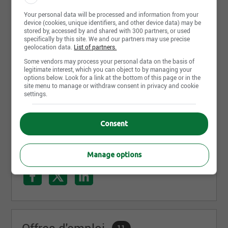
Gestion des carrières
L’Équipe Huot valorise :
Your personal data will be processed and information from your
device (cookies, unique identifiers, and other device data) may be
Réal Huot est une filiale de Groupe Deschênes.
stored by, accessed by and shared with 300 partners, or used
La satisfaction de la clientèle : Nous nous
specifically by this site. We and our partners may use precise
En constante évolution, Groupe Deschênes permet
engageons à aller au-delà des besoins du client
geolocation data.
List of partners.
aux gens qui y travaillent de progresser et de
en fournissant de façon fiable et efficace des
s’impliquer en fonction de leurs forces et des
Some vendors may process your personal data on the basis of
produits et services de qualité
legitimate interest, which you can object to by managing your
opportunités uniques qu’offre une belle entreprise
L’engagement : Nous nous engageons à
options below. Look for a link at the bottom of this page or in the
qui ne cesse de grandir. Vous avez des idées et du
site menu to manage or withdraw consent in privacy and cookie
prendre des actions responsables dans l’intérêt
talent? On vous fera une place!
settings.
de l’entreprise et de nos partenaires.
Consent
Manage options
Partager cette page