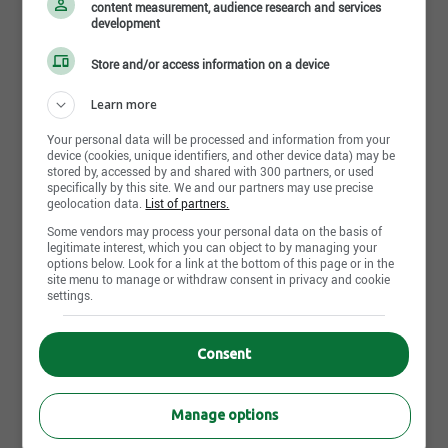
content measurement, audience research and services
industries du transport lourd (classe 7 et 8) et
development
transport en commun, des véhicules spéciaux,
récréatifs et des équipements industriels.
Store and/or access information on a device
Dans la transformation du métal en feuille sur devis,
Learn more
ses opérations évoluent dans le découpage,
Lire la suite
l’emboutissage, le poinçonnage, le pliage et
Your personal data will be processed and information from your
l’assemblage par soudage ou autre. L’entreprise qui
device (cookies, unique identifiers, and other device data) may be
fête ses 60 ans cette année, emploie plus de 170
stored by, accessed by and shared with 300 partners, or used
specifically by this site. We and our partners may use precise
Photos et vidéos
personnes et est située dans le parc industriel de
geolocation data.
List of partners.
Saint-Jérôme.
Some vendors may process your personal data on the basis of
legitimate interest, which you can object to by managing your
Nous sommes en pleine expansion, jogniez-vous à
options below. Look for a link at the bottom of this page or in the
notre équipe !
site menu to manage or withdraw consent in privacy and cookie
settings.
Consent
Manage options