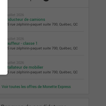
30 juillet 2026
Conducteur de camions
6505 rue zéphirin-paquet suite 700, Québec, QC
30 juillet 2026
Chauffeur - classe 1
6505 rue zéphirin-paquet suite 700, Québec, QC
30 juillet 2026
Installateur de mobilier
6505 rue zéphirin-paquet suite 700, Québec, QC
Voir toutes les offres de Monette Express