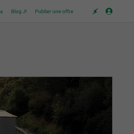
da
Blog J!
Publier une offre