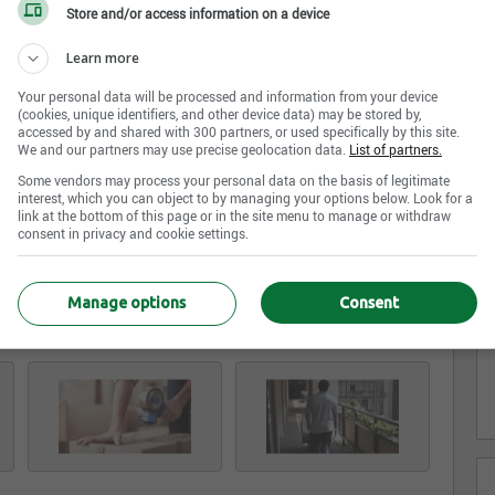
Store and/or access information on a device
Learn more
Your personal data will be processed and information from your device
(cookies, unique identifiers, and other device data) may be stored by,
accessed by and shared with 300 partners, or used specifically by this site.
remière qualité, et ce au meilleur prix possible. Notre
We and our partners may use precise geolocation data.
List of partners.
eçoit les formations d’Allied Van Lines sur les plus
Some vendors may process your personal data on the basis of legitimate
mballages et de logistique de transport pour garantir à
interest, which you can object to by managing your options below. Look for a
link at the bottom of this page or in the site menu to manage or withdraw
consent in privacy and cookie settings.
Manage options
Consent