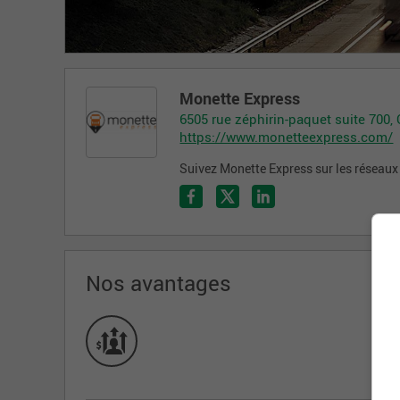
Monette Express
6505 rue zéphirin-paquet suite 700
https://www.monetteexpress.com/
Suivez Monette Express sur les réseaux
Nos avantages