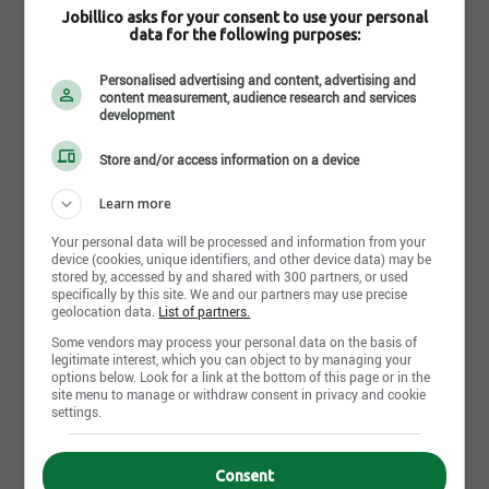
500 passionnés qui se spécialise dans la vente de
Jobillico asks for your consent to use your personal
meubles, matelas et électroménagers. Bien établie
data for the following purposes:
dans le paysage québécois depuis plus de 20 ans,
Meubles RD offre à son personnel des conditions
Personalised advertising and content, advertising and
compétitives, qui en font un employeur de qualité.
content measurement, audience research and services
Chez nous, la satisfaction de nos clients et de nos
development
employés nous tient à cœur. Rejoindre notre
équipe, c'est travailler avec une compagnie
Store and/or access information on a device
dynamique, en pleine expansion, qui ne cesse
d'évoluer et de relever des défis. Chaque jour, tout
Learn more
est mis en œuvre pour offrir des conditions
optimales dans un environnement de travail
Your personal data will be processed and information from your
Lire la suite
device (cookies, unique identifiers, and other device data) may be
agréable.
stored by, accessed by and shared with 300 partners, or used
specifically by this site. We and our partners may use precise
geolocation data.
List of partners.
Photos et vidéos
Some vendors may process your personal data on the basis of
legitimate interest, which you can object to by managing your
options below. Look for a link at the bottom of this page or in the
site menu to manage or withdraw consent in privacy and cookie
settings.
Consent