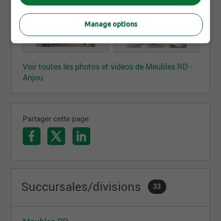
Manage options
Voir toutes les photos et vidéos de Meubles RD -
Anjou
Partager cette page
Succursales/divisions
33