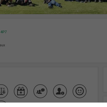
 4P7
iaux