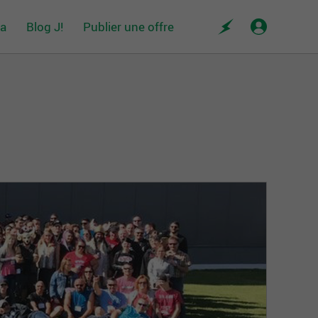
da
Blog J!
Publier une offre