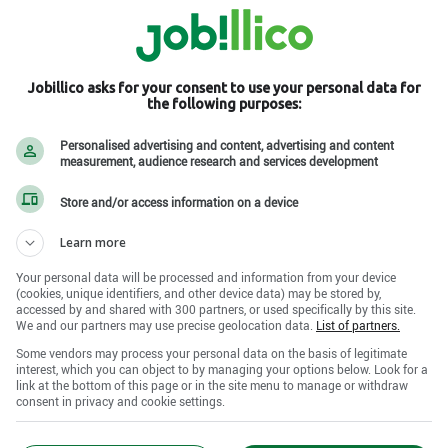
Jobillico asks for your consent to use your personal data for
the following purposes:
Personalised advertising and content, advertising and content
une formule magique :
measurement, audience research and services development
é.
Store and/or access information on a device
és qu'un attelage de semi-remorques et les idées
 nos clients.
Learn more
 traçons la route vers un avenir plein de défis et de
Your personal data will be processed and information from your device
(cookies, unique identifiers, and other device data) may be stored by,
accessed by and shared with 300 partners, or used specifically by this site.
We and our partners may use precise geolocation data.
List of partners.
Some vendors may process your personal data on the basis of legitimate
interest, which you can object to by managing your options below. Look for a
link at the bottom of this page or in the site menu to manage or withdraw
consent in privacy and cookie settings.