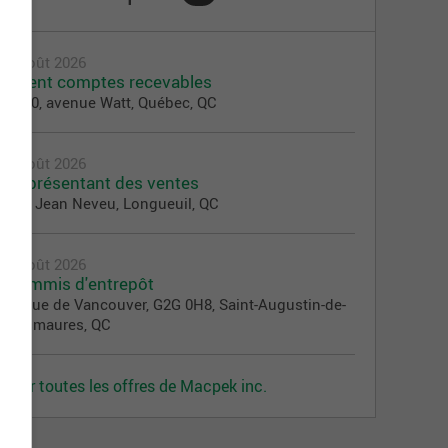
7 août 2026
Agent comptes recevables
2970, avenue Watt, Québec, QC
7 août 2026
Représentant des ventes
956 Jean Neveu, Longueuil, QC
7 août 2026
Commis d'entrepôt
85 rue de Vancouver, G2G 0H8, Saint-Augustin-de-
Desmaures, QC
Voir toutes les offres de Macpek inc.