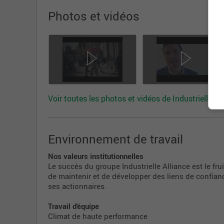
Photos et vidéos
Voir toutes les photos et vidéos de Industrielle Al
Environnement de travail
Nos valeurs institutionnelles
Le succès du groupe Industrielle Alliance est le fru
de maintenir et de développer des liens de confianc
ses actionnaires.
Travail d'équipe
Climat de haute performance