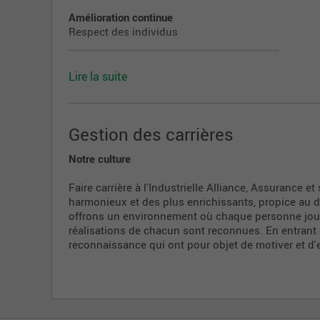
Amélioration continue
Respect des individus
__________________________________________
Un esprit d'équipe
Lire la suite
Chez nous, la contribution de chacun est considér
activités. Afin de faciliter vos premiers pas au se
immédiatement intégré à votre environnement et pa
Gestion des carrières
épauler et de vous faire profiter de leurs connaissa
pour que vous puissiez atteindre vos objectifs de c
Notre culture
Faire carrière à l'Industrielle Alliance, Assurance et
harmonieux et des plus enrichissants, propice au
offrons un environnement où chaque personne joue u
réalisations de chacun sont reconnues. En entran
reconnaissance qui ont pour objet de motiver et d'