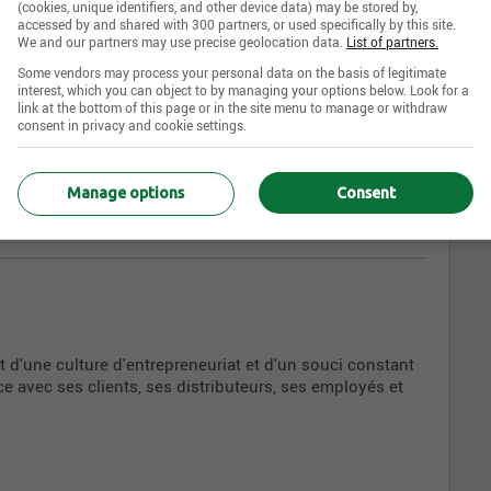
(cookies, unique identifiers, and other device data) may be stored by,
accessed by and shared with 300 partners, or used specifically by this site.
We and our partners may use precise geolocation data.
List of partners.
Some vendors may process your personal data on the basis of legitimate
interest, which you can object to by managing your options below. Look for a
link at the bottom of this page or in the site menu to manage or withdraw
consent in privacy and cookie settings.
Manage options
Consent
liance - Bureau de Cartier
it d'une culture d'entrepreneuriat et d'un souci constant
e avec ses clients, ses distributeurs, ses employés et