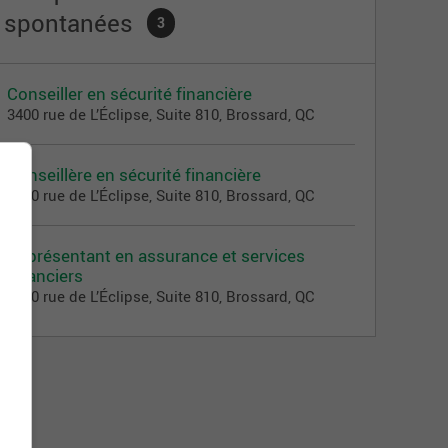
spontanées
3
Conseiller en sécurité financière
3400 rue de L’Éclipse, Suite 810, Brossard, QC
Conseillère en sécurité financière
3400 rue de L’Éclipse, Suite 810, Brossard, QC
Représentant en assurance et services
financiers
3400 rue de L’Éclipse, Suite 810, Brossard, QC