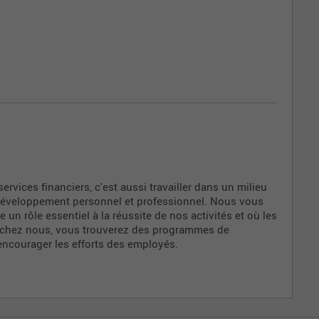
ée comme essentielle à la réussite de l'ensemble de nos
in de la compagnie, nous veillerons à ce que vous soyez
rmi vos collègues, et tous seront heureux de vous
nces et de leur expérience. Bref, tout sera mis en œuvre
arrière.
 services financiers, c'est aussi travailler dans un milieu
 développement personnel et professionnel. Nous vous
n rôle essentiel à la réussite de nos activités et où les
t chez nous, vous trouverez des programmes de
encourager les efforts des employés.