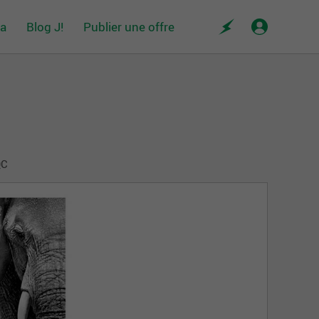
da
Blog J!
Publier une offre
QC