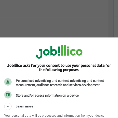
 services financiers inc. est une société d'assurance de
ada, de même qu'aux États-Unis.
ciété est d'assurer le bien-être financier de ses clients
utions d'investissements pour les aider à atteindre leurs
Jobillico asks for your consent to use your personal data for
the following purposes:
plus importantes au Canada, l'Industrielle Alliance doit
Personalised advertising and content, advertising and content
 de distribution multiple regroupant plus de 16000
measurement, audience research and services development
ent, à une saine gestion des capitaux et à une solide
Store and/or access information on a device
Learn more
Your personal data will be processed and information from your device