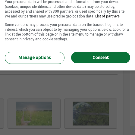
Your personal data will be processed and information from your device
(cookies, unique identifiers, and other device data) may be stored by,
accessed by and shared with 300 partners, or used specifically by this site.
We and our partners may use precise geolocation data.
List of partners.
Some vendors may process your personal data on the basis of legitimate
stion de l'environnement avec nos solutions avancées
interest, which you can object to by managing your options below. Look for a
link at the bottom of this page or in the site menu to manage or withdraw
 et le consommateur à des pratiques plus écoresponsable.
consent in privacy and cookie settings.
e la chaine en opportunité d'innovation écologique. De
a puissance des technologies actuelles pour minimiser
Manage options
Consent