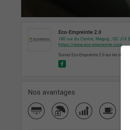
Eco-Empreinte 2.0
180 rue du Centre, Magog , QC J1X 
https://www.eco-empreinte.com
Suivez Eco-Empreinte 2.0 sur les résea
Nos avantages