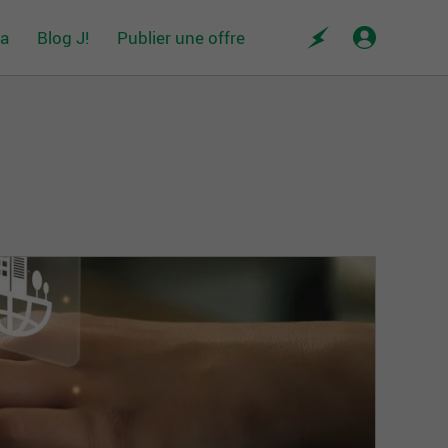
da
Blog J!
Publier une offre