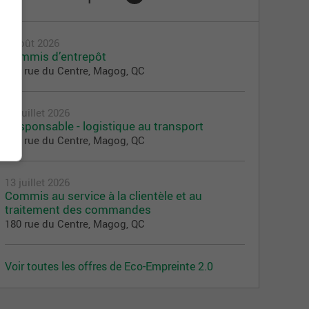
3 août 2026
Commis d’entrepôt
180 rue du Centre, Magog, QC
13 juillet 2026
Responsable - logistique au transport
180 rue du Centre, Magog, QC
13 juillet 2026
Commis au service à la clientèle et au
traitement des commandes
180 rue du Centre, Magog, QC
Voir toutes les offres de Eco-Empreinte 2.0