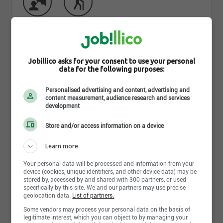
Qui sommes-nous
Jobillico asks for your consent to use your personal
data for the following purposes:
GROUPE DESSAULTS
Personalised advertising and content, advertising and
content measurement, audience research and services
L’excellent service à la clientèle, la compétence et la
development
transparence font de CONNEXO LOGISTIQUE
GLOBALE (antérieurement Optimum Logistique) un
Store and/or access information on a device
partenaire de choix pour le développement à long
terme de votre entreprise.
Learn more
Nous désservons, avec nos courtiers d'expérience,
Your personal data will be processed and information from your
les services aériens, maritimes et terrestres et nous
device (cookies, unique identifiers, and other device data) may be
possédons un important réseau de fournisseurs,
stored by, accessed by and shared with 300 partners, or used
specifically by this site. We and our partners may use precise
transporteurs et agents outre-mer en étant membre
geolocation data.
List of partners.
de l’organisation APLN (WCA Family).
Lire la suite
Some vendors may process your personal data on the basis of
legitimate interest, which you can object to by managing your