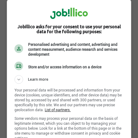
meilleur produit selon votre budget.
Lire la suite
Mission:
Offrir aux familles des produits accessibles
destinés au plaisir et au bien-être de la vie
Jobillico asks for your consent to use your personal
Environnement de travail
extérieure.
data for the following purposes:
Valeurs :
Vision:
Personalised advertising and content, advertising and
content measurement, audience research and services
Avec l’expertise de nos franchisés, demeurer le
Chez Club Piscine , toutes nos valeurs se
development
leader de l’industrie par une approche axée sur
rapportent à votre satisfaction. Il est important pour
l’innovation et le plaisir.
nous de toujours vous offrir une ambiance agréable
Store and/or access information on a device
et invitante, un accueil chaleureux et amical, et un
Valeurs:
service professionnel et compétent. Nos experts
Learn more
Chez Club Piscine nos actions sont guidées par
sont donc à votre écoute pour préciser vos besoins,
nos valeurs et reflètent notre mission. En faisant
et pour ainsi vous livrer une réponse claire et
Your personal data will be processed and information from your
preuve d’engagement, de respect, en ayant du
device (cookies, unique identifiers, and other device data) may be
honnête, en accord avec vos exigences et vos
plaisir au travail et en misant sur notre expertise et
stored by, accessed by and shared with 300 partners, or used
désirs. De la même manière, nous accordons une
specifically by this site. We and our partners may use precise
notre goût d’innover, notre équipe fait vivre nos
grande importance au respect des délais promis et
geolocation data.
List of partners.
valeurs et les rendent plus vibrantes chaque jour.
à la qualité tant du service que du produit. Parce
Lire la suite
Ensemble, nous participons au succès et à
Some vendors may process your personal data on the basis of
que, pour nous, c’est à tout cela qu’on reconnaît
legitimate interest, which you can object to by managing your
l’épanouissement de chacun et nous contribuons,
une vraie bonne expérience de magasinage.
options below. Look for a link at the bottom of this page or in the
par le fait même, au rayonnement de l’entreprise!
site menu to manage or withdraw consent in privacy and cookie