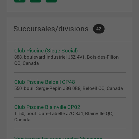
bénéfice pour la Scélodermie, Centraide Grand
Montréal, Opération Nez rougemc, 24h Tremblant,
Mira et CONSIGNaction.
Succursales/divisions
42
Club Piscine (Siège Social)
888, boulevard industriel J6Z 4V1, Bois-des-Filion
QC, Canada
Club Piscine Beloeil CP48
550, boul. Serge-Pépin J3G 0B8, Beloeil QC, Canada
Club Piscine Blainville CP02
1150, boul. Curé-Labelle J7C 3J4, Blainville QC,
Canada
Voir toutes les succursales/divisions