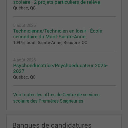
scolaire - 2 projets particuliers de relève
chose qui est extérieur à son milieu habituel.
Québec, QC
RESPONSABILITÉ
Obligation ou nécessité morale de répondre, de se
5 août 2026
porter garant de ses actions ou de celles des
Technicienne/Technicien en loisir - École
autres.
secondaire du Mont-Sainte-Anne
10975, boul. Sainte-Anne, Beaupré, QC
4 août 2026
Psychoéducatrice/Psychoéducateur 2026-
2027
Québec, QC
Voir toutes les offres de Centre de services
scolaire des Premières-Seigneuries
Banques de candidatures