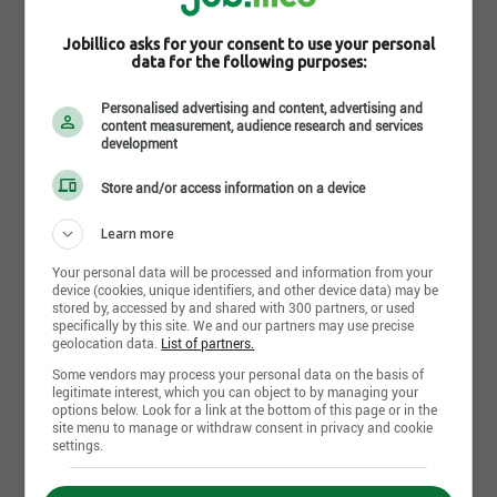
municipalités de la MRC de La Jacques-Cartier (Lac-
Beauport, cantons unis de Stoneham-et-
Jobillico asks for your consent to use your personal
Tewkesbury, Sainte-Brigitte-de-Laval, Lac-Delage).
data for the following purposes:
Pour l’année scolaire 2018-2019, notre centre de
Personalised advertising and content, advertising and
services scolaire accueille près de 27 800 élèves,
content measurement, audience research and services
jeunes et adultes, dans ses établissements.
development
33 écoles primaires
Voir toutes les photos et vidéos de Centre de
Store and/or access information on a device
services scolaire des Premières-Seigneuries
8 écoles secondaires
Learn more
3 écoles spécialisées
Your personal data will be processed and information from your
1 centre de formation générale des adultes (3
device (cookies, unique identifiers, and other device data) may be
Environnement de travail
bâtiments)
stored by, accessed by and shared with 300 partners, or used
specifically by this site. We and our partners may use precise
3 centres de formation professionnelle:
Nos valeurs
geolocation data.
List of partners.
Le choix de nos valeurs organisationnelles s’appuie
Some vendors may process your personal data on the basis of
Programme d'accès à l'égalité
sur une volonté de soutenir la mise en œuvre de
legitimate interest, which you can object to by managing your
options below. Look for a link at the bottom of this page or in the
nos orientations de même que l’application des
Notre centre de services scolaire applique un
site menu to manage or withdraw consent in privacy and cookie
principes de gouvernance qui nous définissent.
settings.
programme d'accès à l'égalité en emploi et invite
Ces valeurs fortes doivent guider nos actions
les femmes, les membres des minorités visibles, les
(notamment celles du personnel, des élèves, des
membres des minorités ethniques, les autochtones