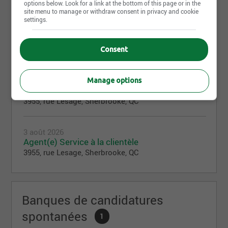
options below. Look for a link at the bottom of this page or in the
site menu to manage or withdraw consent in privacy and cookie
settings.
Offres d'emploi
2
Consent
3 août 2026
Manage options
Commis d'entrepôt
3955, rue Lesage, Sherbrooke, QC
3 août 2026
Agent(e) Service à la clientèle
3955, rue Lesage, Sherbrooke, QC
Banques de candidatures
spontanées
1