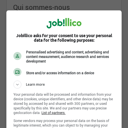
Qui sommes-nous
Boulons de l’Estrie est une compagnie
Sherbrookoise fondée en 1995 par Monsieur Roger
Dolbec qui est maintenant dirigée par Monsieur
Jobillico asks for your consent to use your personal
data for the following purposes:
William Howland depuis 2007. Comptant une
vingtaine d’employés, Boulon de l’Estrie est situé
Personalised advertising and content, advertising and
content measurement, audience research and services
sur la rue Lesage dans le quartier industriel. La
development
compagnie occupe de vastes locaux de 27 000
pieds carrés où sont distribué plus de 20 000
Store and/or access information on a device
produits différents.
Learn more
Lire la suite
Your personal data will be processed and information from your
Boulons de l’Estrie a pour mission de s’assurer de
device (cookies, unique identifiers, and other device data) may be
maintenir de bonnes relations avec ses clients et
stored by, accessed by and shared with 300 partners, or used
specifically by this site. We and our partners may use precise
fournisseurs dans l’optique de demeurer un leader
geolocation data.
List of partners.
Partager cette page
de la distribution de boulonnerie et quincaillerie
Some vendors may process your personal data on the basis of
industrielle partout au Québec.
legitimate interest, which you can object to by managing your